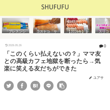
「プレスンシ
スリコ
コストコ「サ
【2026年】ま
ール」の値段
ルスプ
ーモンフィ
た値上げ！！
や使い方を解
が５０
レ」値段は高
コストコ「寿
説！コストコ
思えな
いけど”新鮮で
司ファミリー
2026.05.26
0
以外で売って
能で
濃い”！食べ方
盛48貫」値段
「このくらい払えないの？」ママ友
る店はどこ？
め！霧
や冷凍保存方
が高いけど購
粘着面に危険
イル差
法を紹介
入するべき？
との高級カフェ地獄を断ったら→気
性はない？
WAY
便利
楽に笑える友だちができた
ユアサ