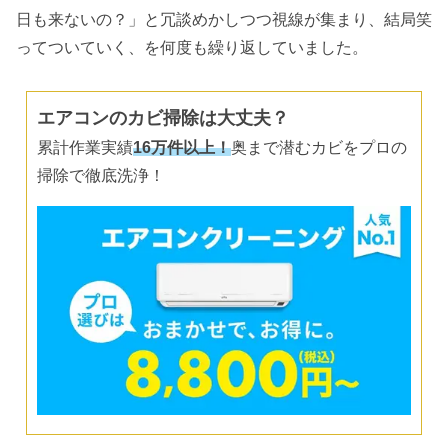
日も来ないの？」と冗談めかしつつ視線が集まり、結局笑
ってついていく、を何度も繰り返していました。
エアコンのカビ掃除は大丈夫？
累計作業実績
16万件以上！
奥まで潜むカビをプロの
掃除で徹底洗浄！