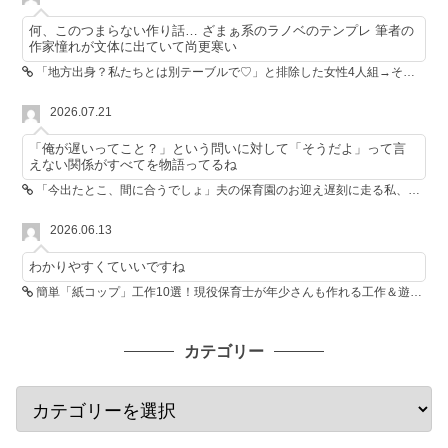
何、このつまらない作り話… ざまぁ系のラノベのテンプレ 筆者の
作家憧れが文体に出ていて尚更寒い
「地方出身？私たちとは別テーブルで♡」と排除した女性4人組→その後4人が青ざめたワケ
2026.07.21
「俺が遅いってこと？」という問いに対して「そうだよ」って言
えない関係がすべてを物語ってるね
「今出たとこ、間に合うでしょ」夫の保育園のお迎え遅刻に走る私、位置情報共有で逆転しました
2026.06.13
わかりやすくていいですね
簡単「紙コップ」工作10選！現役保育士が年少さんも作れる工作＆遊び方を紹介
カテゴリー