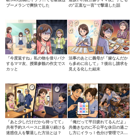
ブーメランで爽快でした
の”正直な一言”で撃退した話
「今度返すね」私の物を借りパク
法事のあとに義母が「嫁なんだか
するママ友、授業参観の作文でス
ら多めに出して」？後出し請求を
カッと
見える化した結末
「あと少しだけだから待ってて」
「俺だって平日疲れてるんだよ」
共有予約スペースに居座り続ける
共働きなのに不公平な休日の過ご
迷惑住人を撃退した方法とは？
し方にイラっ！色分け管理でスッ