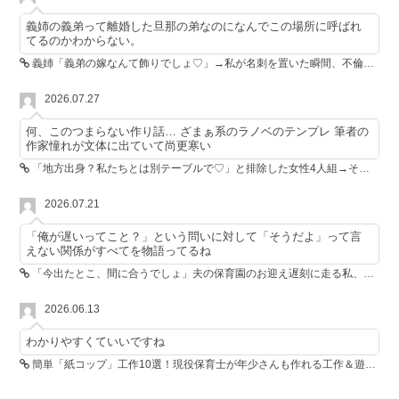
義姉の義弟って離婚した旦那の弟なのになんでこの場所に呼ばれ
てるのかわからない。
義姉「義弟の嫁なんて飾りでしょ♡」→私が名刺を置いた瞬間、不倫相手が青ざめた
2026.07.27
何、このつまらない作り話… ざまぁ系のラノベのテンプレ 筆者の
作家憧れが文体に出ていて尚更寒い
「地方出身？私たちとは別テーブルで♡」と排除した女性4人組→その後4人が青ざめたワケ
2026.07.21
「俺が遅いってこと？」という問いに対して「そうだよ」って言
えない関係がすべてを物語ってるね
「今出たとこ、間に合うでしょ」夫の保育園のお迎え遅刻に走る私、位置情報共有で逆転しました
2026.06.13
わかりやすくていいですね
簡単「紙コップ」工作10選！現役保育士が年少さんも作れる工作＆遊び方を紹介