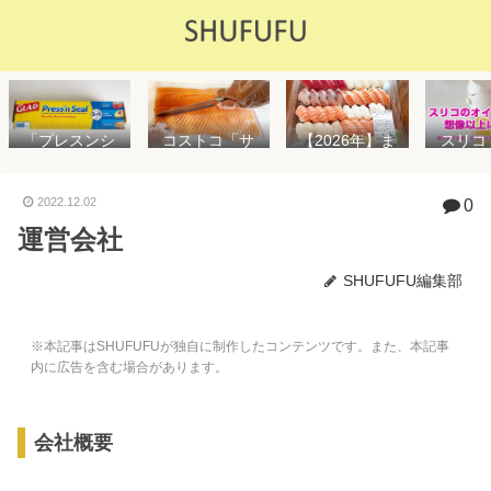
「プレスンシ
スリコ
コストコ「サ
【2026年】ま
ール」の値段
ルスプ
ーモンフィ
た値上げ！！
や使い方を解
が５０
レ」値段は高
コストコ「寿
説！コストコ
思えな
いけど”新鮮で
司ファミリー
2022.12.02
0
以外で売って
能で
濃い”！食べ方
盛48貫」値段
運営会社
る店はどこ？
め！霧
や冷凍保存方
が高いけど購
粘着面に危険
イル差
法を紹介
入するべき？
性はない？
WAY
SHUFUFU編集部
便利
※本記事はSHUFUFUが独自に制作したコンテンツです。また、本記事
内に広告を含む場合があります。
会社概要