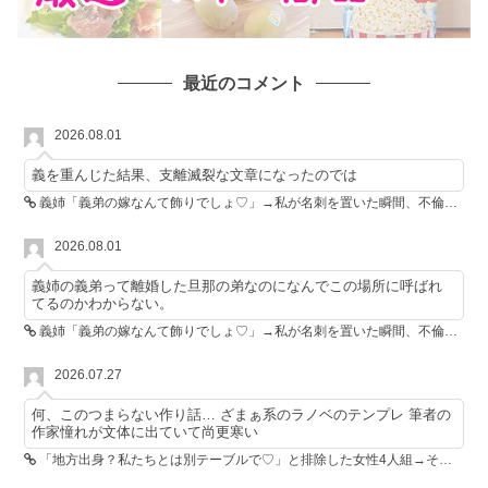
最近のコメント
2026.08.01
義を重んじた結果、支離滅裂な文章になったのでは
義姉「義弟の嫁なんて飾りでしょ♡」→私が名刺を置いた瞬間、不倫相手が青ざめた
2026.08.01
義姉の義弟って離婚した旦那の弟なのになんでこの場所に呼ばれ
てるのかわからない。
義姉「義弟の嫁なんて飾りでしょ♡」→私が名刺を置いた瞬間、不倫相手が青ざめた
2026.07.27
何、このつまらない作り話… ざまぁ系のラノベのテンプレ 筆者の
作家憧れが文体に出ていて尚更寒い
「地方出身？私たちとは別テーブルで♡」と排除した女性4人組→その後4人が青ざめたワケ