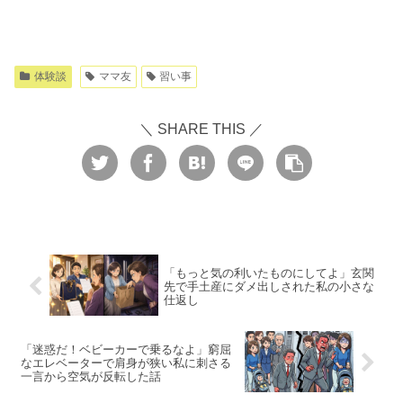
体験談
ママ友
習い事
＼ SHARE THIS ／
「もっと気の利いたものにしてよ」玄関
先で手土産にダメ出しされた私の小さな
仕返し
「迷惑だ！ベビーカーで乗るなよ」窮屈
なエレベーターで肩身が狭い私に刺さる
一言から空気が反転した話