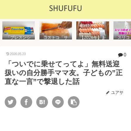
「プレスンシ
スリコ
コストコ「サ
【2026年】ま
ール」の値段
ルスプ
ーモンフィ
た値上げ！！
や使い方を解
が５０
レ」値段は高
コストコ「寿
説！コストコ
思えな
いけど”新鮮で
司ファミリー
2026.05.23
0
以外で売って
能で
濃い”！食べ方
盛48貫」値段
「ついでに乗せてってよ」無料送迎
る店はどこ？
め！霧
や冷凍保存方
が高いけど購
粘着面に危険
イル差
法を紹介
入するべき？
扱いの自分勝手ママ友。子どもの”正
性はない？
WAY
便利
直な一言”で撃退した話
ユアサ