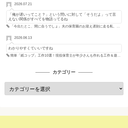
2026.07.21
「俺が遅いってこと？」という問いに対して「そうだよ」って言
えない関係がすべてを物語ってるね
「今出たとこ、間に合うでしょ」夫の保育園のお迎え遅刻に走る私、位置情報共有で逆転しました
2026.06.13
わかりやすくていいですね
簡単「紙コップ」工作10選！現役保育士が年少さんも作れる工作＆遊び方を紹介
カテゴリー