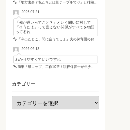
「地方出身？私たちとは別テーブルで♡」と排除した女性4人組→その後4人が青ざめたワケ
2026.07.21
「俺が遅いってこと？」という問いに対して
「そうだよ」って言えない関係がすべてを物語
ってるね
「今出たとこ、間に合うでしょ」夫の保育園のお迎え遅刻に走る私、位置情報共有で逆転しました
2026.06.13
わかりやすくていいですね
簡単「紙コップ」工作10選！現役保育士が年少さんも作れる工作＆遊び方を紹介
カテゴリー