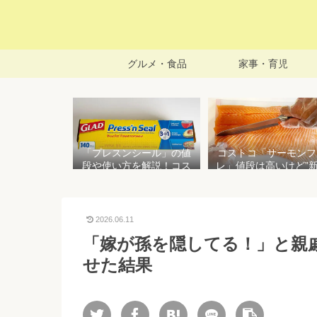
グルメ・食品
家事・育児
「プレスンシール」の値
コストコ「サーモンフ
段や使い方を解説！コス
レ」値段は高いけど”
トコ以外で売ってる店は
で濃い”！食べ方や冷
どこ？粘着面に危険性は
存方法を紹介
ない？
2026.06.11
「嫁が孫を隠してる！」と親
せた結果