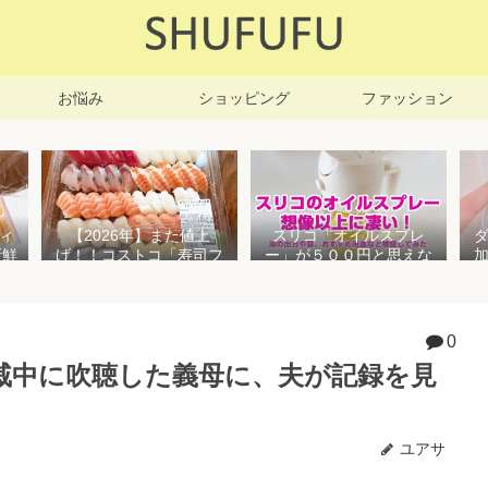
お悩み
ショッピング
ファッション
ィ
【2026年】また値上
スリコ「オイルスプレ
新鮮
げ！！コストコ「寿司フ
ー」が５００円と思えな
凍保
ァミリー盛48貫」値段が
い高性能でおすすめ！霧
高いけど購入するべき？
状とオイル差しの２WAY
で使えて便利すぎる
0
戚中に吹聴した義母に、夫が記録を見
ユアサ