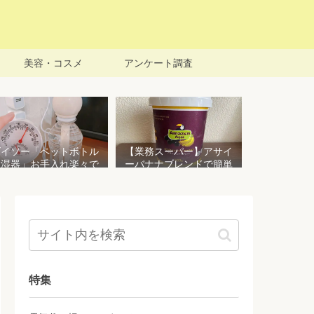
美容・コスメ
アンケート調査
ダイソー「ペットボトル
【業務スーパー】アサイ
加湿器」お手入れ楽々で
ーバナナブレンドで簡単
おすすめ！加湿効果を検
アサイーボウルを作る！
証してみた
栄養価豊富でお手頃価格
おすすめ商品
特集