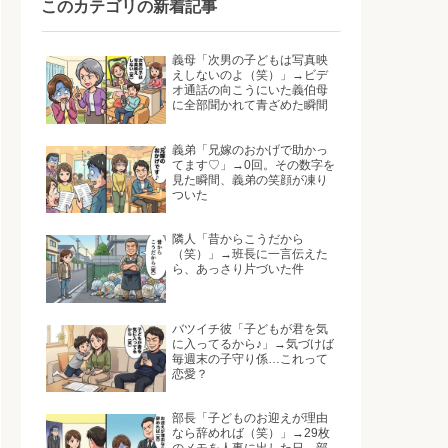
このカテゴリの新着記事
義母「次男の子どもは写真映
えしないのよ（笑）」→ビデ
オ通話の向こうにいた義伯母
に全部聞かれて青ざめた瞬間
義弟「兄嫁のおかげで助かっ
てます♡」→0回。その数字を
見た瞬間、義弟の笑顔が凍り
ついた
隣人「昔からこうだから
（笑）」→班長に一言伝えた
ら、あっさり片づいた件
バツイチ彼「子どもが君を気
に入ってるから♪」→気づけば
毎週末の子守り係…これって
恋愛？
部長「子どものお迎えが理由
なら辞めれば（笑）」→29枚