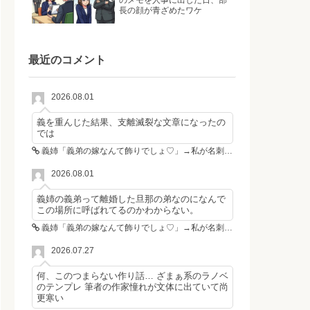
のメモを人事に出した日、部
長の顔が青ざめたワケ
最近のコメント
2026.08.01
義を重んじた結果、支離滅裂な文章になったの
では
義姉「義弟の嫁なんて飾りでしょ♡」→私が名刺を置いた瞬間、不倫相手が青ざめた
2026.08.01
義姉の義弟って離婚した旦那の弟なのになんで
この場所に呼ばれてるのかわからない。
義姉「義弟の嫁なんて飾りでしょ♡」→私が名刺を置いた瞬間、不倫相手が青ざめた
2026.07.27
何、このつまらない作り話… ざまぁ系のラノベ
のテンプレ 筆者の作家憧れが文体に出ていて尚
更寒い