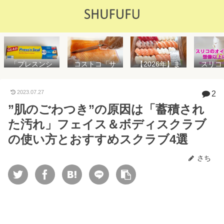
「プレスンシ
スリコ
コストコ「サ
【2026年】ま
ール」の値段
ルスプ
ーモンフィ
た値上げ！！
や使い方を解
が５０
レ」値段は高
コストコ「寿
説！コストコ
思えな
いけど”新鮮で
司ファミリー
2023.07.27
2
以外で売って
能で
濃い”！食べ方
盛48貫」値段
”肌のごわつき”の原因は「蓄積され
る店はどこ？
め！霧
や冷凍保存方
が高いけど購
粘着面に危険
イル差
法を紹介
入するべき？
た汚れ」フェイス＆ボディスクラブ
性はない？
WAY
便利
の使い方とおすすめスクラブ4選
さち