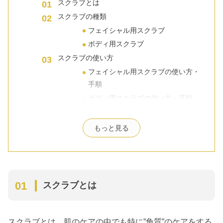
スクラブとは
スクラブの種類
フェイシャル用スクラブ
ボディ用スクラブ
スクラブの使い方
フェイシャル用スクラブの使い方・
手順
ボディ用スクラブの使い方・手順
スクラブを使用する時の注意点
フェイシャル用スクラブの注意点
もっと見る
ボディ用スクラブの注意点
スクラブのメリットとデメリットは?
スクラブ使用のメリット
スクラブ使用のデメリット
スクラブとは
スクラブはこんな人にオススメ！
おすすめのスクラブ4選
スクラブとは、肌のケアの中でも特に”角質”のケアをする
Dove クリーミースクラブシリー