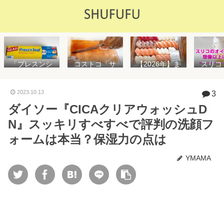
「プレスンシ
スリコ
コストコ「サ
【2026年】ま
ール」の値段
ルスプ
ーモンフィ
た値上げ！！
や使い方を解
が５０
レ」値段は高
コストコ「寿
説！コストコ
思えな
いけど”新鮮で
司ファミリー
2023.10.13
3
以外で売って
能で
濃い”！食べ方
盛48貫」値段
ダイソー『CICAクリアウォッシュD
る店はどこ？
め！霧
や冷凍保存方
が高いけど購
粘着面に危険
イル差
法を紹介
入するべき？
N』スッキリすべすべで評判の洗顔フ
性はない？
WAY
便利
ォームは本当？保湿力の点は
YMAMA