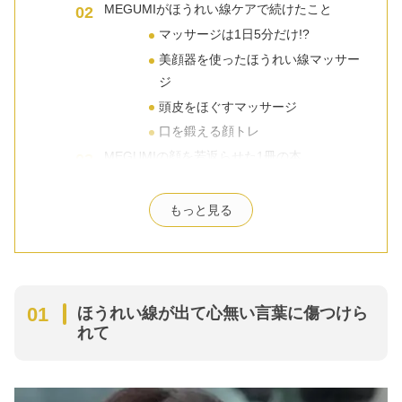
MEGUMIがほうれい線ケアで続けたこと
マッサージは1日5分だけ!?
美顔器を使ったほうれい線マッサー
ジ
頭皮をほぐすマッサージ
口を鍛える顔トレ
MEGUMIの顔を若返らせた1冊の本
MEGUMI愛用の美容グッズ
セルキュア4TPLUS
もっと見る
uka scalp bursh kenzan
まとめ
ほうれい線が出て心無い言葉に傷つけら
れて