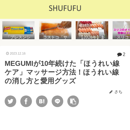
「プレスンシ
スリコ
コストコ「サ
【2026年】ま
ール」の値段
ルスプ
ーモンフィ
た値上げ！！
や使い方を解
が５０
レ」値段は高
コストコ「寿
説！コストコ
思えな
いけど”新鮮で
司ファミリー
2023.12.16
2
以外で売って
能で
濃い”！食べ方
盛48貫」値段
MEGUMIが10年続けた「ほうれい線
る店はどこ？
め！霧
や冷凍保存方
が高いけど購
粘着面に危険
イル差
法を紹介
入するべき？
ケア」マッサージ方法！ほうれい線
性はない？
WAY
便利
の消し方と愛用グッズ
さち