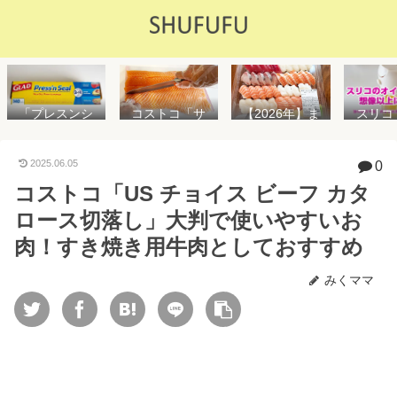
「プレスンシ
スリコ
コストコ「サ
【2026年】ま
ール」の値段
ルスプ
ーモンフィ
た値上げ！！
や使い方を解
が５０
レ」値段は高
コストコ「寿
説！コストコ
思えな
いけど”新鮮で
司ファミリー
2025.06.05
0
以外で売って
能で
濃い”！食べ方
盛48貫」値段
コストコ「US チョイス ビーフ カタ
る店はどこ？
め！霧
や冷凍保存方
が高いけど購
粘着面に危険
イル差
法を紹介
入するべき？
ロース切落し」大判で使いやすいお
性はない？
WAY
便利
肉！すき焼き用牛肉としておすすめ
みくママ