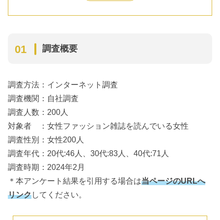
上記のファッション誌を選んだ理由は？
1位：Oggi
2位：STORY
3位：リンネル
調査概要
4位：CLASSY
その他
調査方法：インターネット調査
調査結果まとめ
調査機関：自社調査
調査人数：200人
対象者 ：女性ファッション雑誌を読んでいる女性
調査性別：女性200人
調査年代：20代:46人、30代:83人、40代:71人
調査時期：2024年2月
＊本アンケート結果を引用する場合は
当ページのURLへ
リンク
してください。