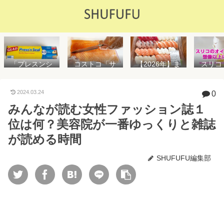
「プレスンシ
スリコ
コストコ「サ
【2026年】ま
ール」の値段
ルスプ
ーモンフィ
た値上げ！！
や使い方を解
が５０
レ」値段は高
コストコ「寿
説！コストコ
思えな
いけど”新鮮で
司ファミリー
2024.03.24
0
以外で売って
能で
濃い”！食べ方
盛48貫」値段
みんなが読む女性ファッション誌１
る店はどこ？
め！霧
や冷凍保存方
が高いけど購
粘着面に危険
イル差
法を紹介
入するべき？
位は何？美容院が一番ゆっくりと雑誌
性はない？
WAY
便利
が読める時間
SHUFUFU編集部