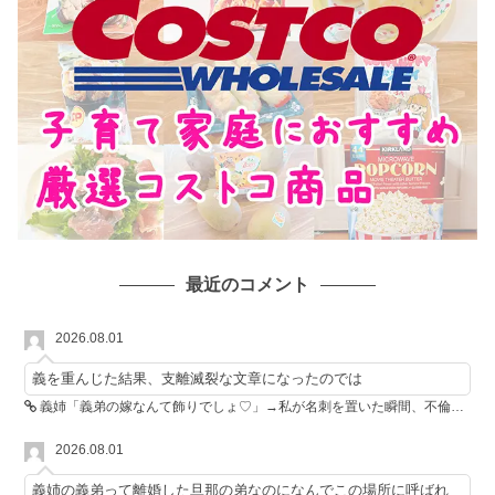
最近のコメント
2026.08.01
義を重んじた結果、支離滅裂な文章になったのでは
義姉「義弟の嫁なんて飾りでしょ♡」→私が名刺を置いた瞬間、不倫相手が青ざめた
2026.08.01
義姉の義弟って離婚した旦那の弟なのになんでこの場所に呼ばれ