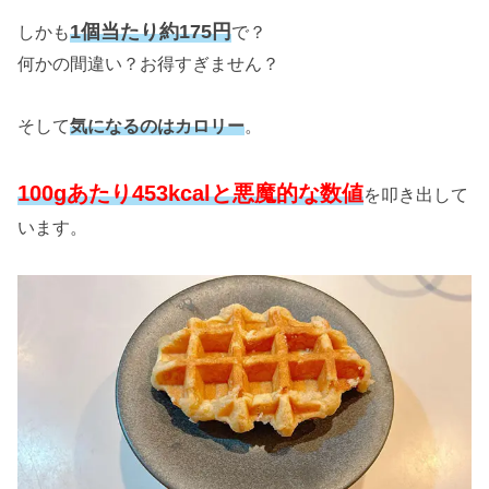
1個当たり約175円
しかも
で？
何かの間違い？お得すぎません？
そして
気になるのはカロリー
。
100gあたり453kcalと悪魔的な数値
を叩き出して
います。