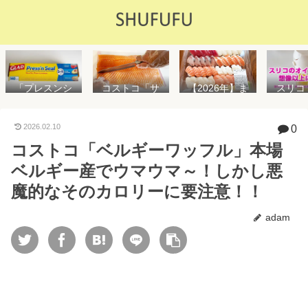
「プレスンシ
スリコ
コストコ「サ
【2026年】ま
ール」の値段
ルスプ
ーモンフィ
た値上げ！！
や使い方を解
が５０
レ」値段は高
コストコ「寿
説！コストコ
思えな
いけど”新鮮で
司ファミリー
2026.02.10
0
以外で売って
能で
濃い”！食べ方
盛48貫」値段
コストコ「ベルギーワッフル」本場
る店はどこ？
め！霧
や冷凍保存方
が高いけど購
粘着面に危険
イル差
法を紹介
入するべき？
ベルギー産でウマウマ～！しかし悪
性はない？
WAY
便利
魔的なそのカロリーに要注意！！
adam