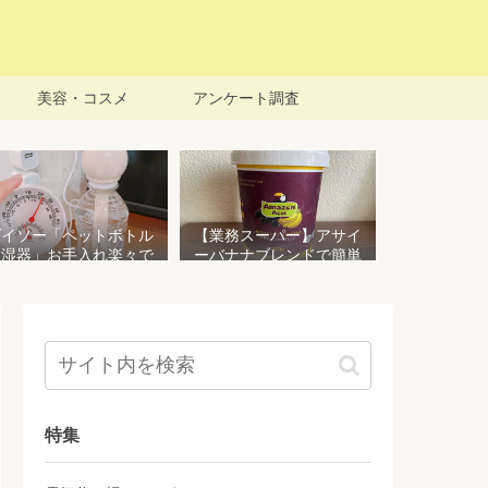
美容・コスメ
アンケート調査
ダイソー「ペットボトル
【業務スーパー】アサイ
加湿器」お手入れ楽々で
ーバナナブレンドで簡単
おすすめ！加湿効果を検
アサイーボウルを作る！
証してみた
栄養価豊富でお手頃価格
おすすめ商品
特集