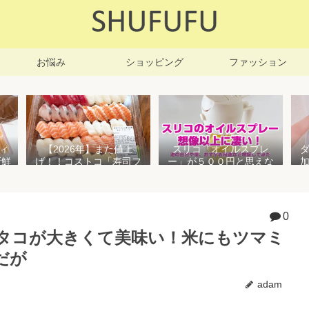
お悩み
ショッピング
ファッション
ィ
【2026年】また値上
スリコ「オイルスプレ
新鮮
げ！！コストコ「寿司フ
ー」が５００円と思えな
凍保
ァミリー盛48貫」値段が
い高性能でおすすめ！霧
高いけど購入するべき？
状とオイル差しの２WAY
で使えて便利すぎる
0
タコが大きくて美味い！米にもツマミ
だが
adam