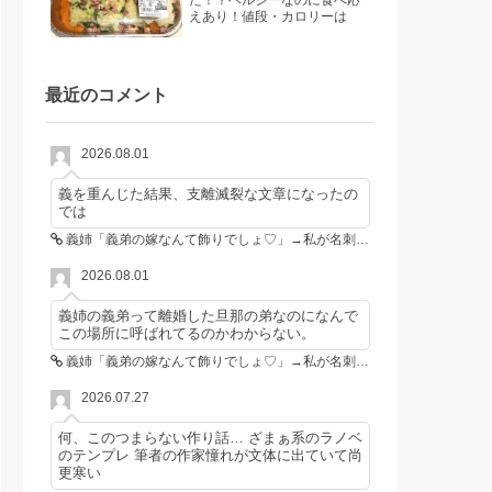
た！？ヘルシーなのに食べ応
えあり！値段・カロリーは
最近のコメント
2026.08.01
義を重んじた結果、支離滅裂な文章になったの
では
義姉「義弟の嫁なんて飾りでしょ♡」→私が名刺を置いた瞬間、不倫相手が青ざめた
2026.08.01
義姉の義弟って離婚した旦那の弟なのになんで
この場所に呼ばれてるのかわからない。
義姉「義弟の嫁なんて飾りでしょ♡」→私が名刺を置いた瞬間、不倫相手が青ざめた
2026.07.27
何、このつまらない作り話… ざまぁ系のラノベ
のテンプレ 筆者の作家憧れが文体に出ていて尚
更寒い