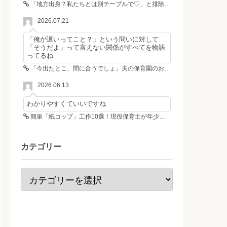
「地方出身？私たちとは別テーブルで♡」と排除した女性4人組→その後4人が青ざめたワケ
2026.07.21
「俺が遅いってこと？」という問いに対して
「そうだよ」って言えない関係がすべてを物語
ってるね
「今出たとこ、間に合うでしょ」夫の保育園のお迎え遅刻に走る私、位置情報共有で逆転しました
2026.06.13
わかりやすくていいですね
簡単「紙コップ」工作10選！現役保育士が年少さんも作れる工作＆遊び方を紹介
カテゴリー