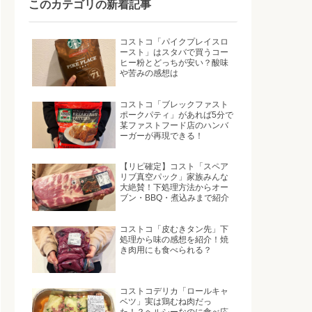
このカテゴリの新着記事
コストコ「パイクプレイスロ
ースト」はスタバで買うコー
ヒー粉とどっちが安い？酸味
や苦みの感想は
コストコ「ブレックファスト
ポークパティ」があれば5分で
某ファストフード店のハンバ
ーガーが再現できる！
【リピ確定】コスト「スペア
リブ真空パック」家族みんな
大絶賛！下処理方法からオー
ブン・BBQ・煮込みまで紹介
コストコ「皮むきタン先」下
処理から味の感想を紹介！焼
き肉用にも食べられる？
コストコデリカ「ロールキャ
ベツ」実は鶏むね肉だっ