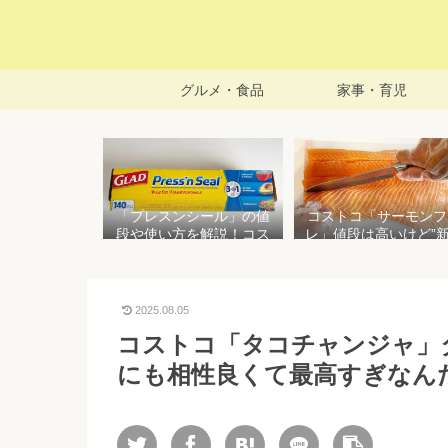
グルメ・食品
家事・育児
「プレスンシール」の値
コストコ「サーモンフ
段や使い方を解説！コス
レ」値段は高いけど”
トコ以外で売ってる店は
で濃い”！食べ方や冷
どこ？粘着面に危険性は
存方法を紹介
ない？
2025.08.05
コストコ「タコチャンジャ」
にも相性良くて最高すぎなん