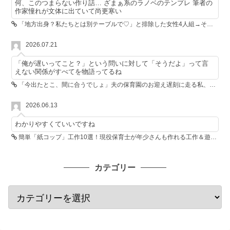
何、このつまらない作り話… ざまぁ系のラノベのテンプレ 筆者の
作家憧れが文体に出ていて尚更寒い
「地方出身？私たちとは別テーブルで♡」と排除した女性4人組→その後4人が青ざめたワケ
2026.07.21
「俺が遅いってこと？」という問いに対して「そうだよ」って言
えない関係がすべてを物語ってるね
「今出たとこ、間に合うでしょ」夫の保育園のお迎え遅刻に走る私、位置情報共有で逆転しました
2026.06.13
わかりやすくていいですね
簡単「紙コップ」工作10選！現役保育士が年少さんも作れる工作＆遊び方を紹介
カテゴリー