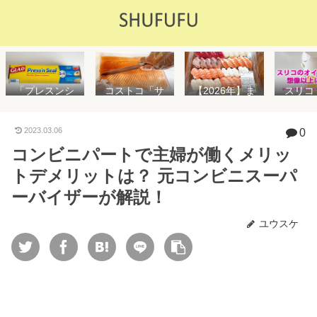
「プレスンシ
スリコ
コストコ「サ
【2026年】ま
ール」の値段
ルスプ
ーモンフィ
た値上げ！！
や使い方を解
が５０
レ」値段は高
コストコ「寿
説！コストコ
思えな
いけど”新鮮で
司ファミリー
2023.03.06
0
以外で売って
能で
濃い”！食べ方
盛48貫」値段
コンビニパートで主婦が働くメリッ
る店はどこ？
め！霧
や冷凍保存方
が高いけど購
粘着面に危険
イル差
法を紹介
入するべき？
トデメリットは？ 元コンビニスーパ
性はない？
WAY
便利
ーバイザーが解説！
ユウスケ