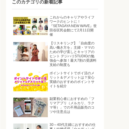
このカテゴリの新着記事
これからのキャリアやライフ
ワークのヒントに！
『SETAGAYA NEW WAVE』世
田谷区民会館にて2月11日開
催
【リスキリング】「自由度の
高い働き方を」主婦・ママの
ための学び直しとキャリアの
ヒント デジハリSTUDIOの勉
強会へ参加！最大7割の受講料
支給の制度も
ポイントサイトでポイ活のメ
リット＆デメリットは？安心
実績のおすすめのポイントサ
イトを紹介
副業初心者におすすめの「フ
リマアプリ（メルカリ、ラク
マ等）」での不用品販売のコ
ツや注意点は
30～40代主婦におすすめの仕
事！結婚式場「ウエディング