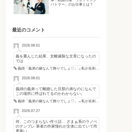
バトラー」のお仕事とは？
最近のコメント
2026.08.01
義を重んじた結果、支離滅裂な文章になったの
では
義姉「義弟の嫁なんて飾りでしょ♡」→私が名刺を置いた瞬間、不倫相手が青ざめた
2026.08.01
義姉の義弟って離婚した旦那の弟なのになんで
この場所に呼ばれてるのかわからない。
義姉「義弟の嫁なんて飾りでしょ♡」→私が名刺を置いた瞬間、不倫相手が青ざめた
2026.07.27
何、このつまらない作り話… ざまぁ系のラノベ
のテンプレ 筆者の作家憧れが文体に出ていて尚
更寒い