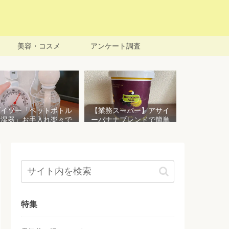
美容・コスメ
アンケート調査
ダイソー「ペットボトル
【業務スーパー】アサイ
加湿器」お手入れ楽々で
ーバナナブレンドで簡単
おすすめ！加湿効果を検
アサイーボウルを作る！
証してみた
栄養価豊富でお手頃価格
おすすめ商品
特集