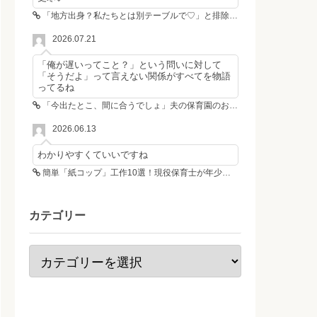
「地方出身？私たちとは別テーブルで♡」と排除した女性4人組→その後4人が青ざめたワケ
2026.07.21
「俺が遅いってこと？」という問いに対して
「そうだよ」って言えない関係がすべてを物語
ってるね
「今出たとこ、間に合うでしょ」夫の保育園のお迎え遅刻に走る私、位置情報共有で逆転しました
2026.06.13
わかりやすくていいですね
簡単「紙コップ」工作10選！現役保育士が年少さんも作れる工作＆遊び方を紹介
カテゴリー