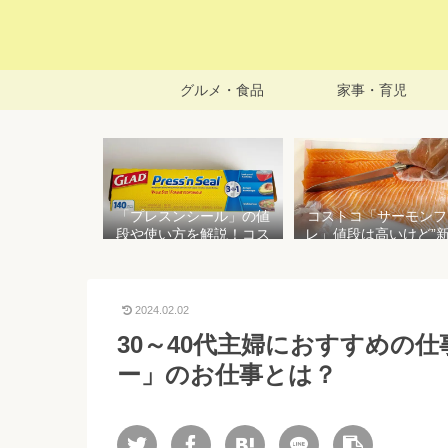
グルメ・食品
家事・育児
「プレスンシール」の値
コストコ「サーモンフ
段や使い方を解説！コス
レ」値段は高いけど”
トコ以外で売ってる店は
で濃い”！食べ方や冷
どこ？粘着面に危険性は
存方法を紹介
ない？
2024.02.02
30～40代主婦におすすめの
ー」のお仕事とは？