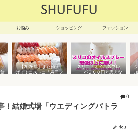
お悩み
ショッピング
ファッション
ィ
【2026年】また値上
スリコ「オイルスプレ
新鮮
げ！！コストコ「寿司フ
ー」が５００円と思えな
凍保
ァミリー盛48貫」値段が
い高性能でおすすめ！霧
高いけど購入するべき？
状とオイル差しの２WAY
で使えて便利すぎる
0
仕事！結婚式場「ウエディングバトラ
riou