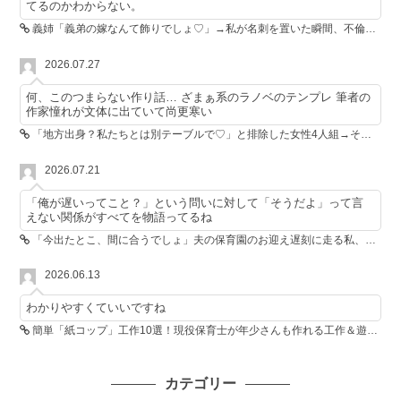
てるのかわからない。
義姉「義弟の嫁なんて飾りでしょ♡」→私が名刺を置いた瞬間、不倫相手が青ざめた
2026.07.27
何、このつまらない作り話… ざまぁ系のラノベのテンプレ 筆者の
作家憧れが文体に出ていて尚更寒い
「地方出身？私たちとは別テーブルで♡」と排除した女性4人組→その後4人が青ざめたワケ
2026.07.21
「俺が遅いってこと？」という問いに対して「そうだよ」って言
えない関係がすべてを物語ってるね
「今出たとこ、間に合うでしょ」夫の保育園のお迎え遅刻に走る私、位置情報共有で逆転しました
2026.06.13
わかりやすくていいですね
簡単「紙コップ」工作10選！現役保育士が年少さんも作れる工作＆遊び方を紹介
カテゴリー