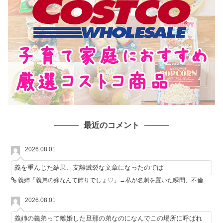
最近のコメント
2026.08.01
義を重んじた結果、支離滅裂な文章になったのでは
義姉「義弟の嫁なんて飾りでしょ♡」→私が名刺を置いた瞬間、不倫相手が青ざめた
2026.08.01
義姉の義弟って離婚した旦那の弟なのになんでこの場所に呼ばれ