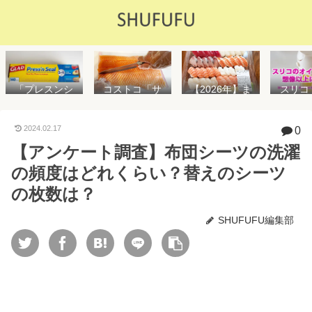
「プレスンシ
スリコ
コストコ「サ
【2026年】ま
ール」の値段
ルスプ
ーモンフィ
た値上げ！！
や使い方を解
が５０
レ」値段は高
コストコ「寿
説！コストコ
思えな
いけど”新鮮で
司ファミリー
2024.02.17
0
以外で売って
能で
濃い”！食べ方
盛48貫」値段
【アンケート調査】布団シーツの洗濯
る店はどこ？
め！霧
や冷凍保存方
が高いけど購
粘着面に危険
イル差
法を紹介
入するべき？
の頻度はどれくらい？替えのシーツ
性はない？
WAY
便利
の枚数は？
SHUFUFU編集部