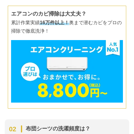
エアコンのカビ掃除は大丈夫？
累計作業実績
16万件以上！
奥まで潜むカビをプロの
掃除で徹底洗浄！
布団シーツの洗濯頻度は？