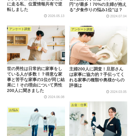
に走る私、位置情報共有で逆
円”が最多！70%の主婦が抱え
転しました
る”夕食作りの悩み1位”は？
2026.05.13
2024.07.04
アンケート調査
アンケート調査
世の男性は日常的に家事をし
主婦200人に調査！旦那さん
ている人が多数！？得意な家
は家事に協力的？手伝ってく
事と苦手な家事の1位が同じ結
れる家事の種類や奥様からの
果に！その理由について男性
評価は
200人に聞きました
2024.03.05
2024.06.08
お金・仕事
お悩み