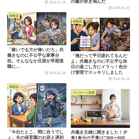
の霧が吹き飛んだ
2026.07.19
2026.06.10
体験談
体験談
「稼いでる方が偉いだろ」共
働きなのに不公平な家事分
「俺だって平日疲れてるんだ
担。そんななか旦那が早期退
よ」共働きなのに不公平な休
職に…
日の過ごし方にイラっ！色分
け管理でスッキリしました
2026.05.28
2026.05.18
体験談
アンケート調査
「今出たとこ、間に合うでし
共働き主婦に聞きました！夕
ょ」夫の保育園のお迎え遅刻
食1食分の予算は”300〜500