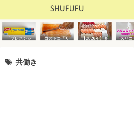
「プレスンシ
スリコ
コストコ「サ
【2026年】ま
ール」の値段
ルスプ
ーモンフィ
た値上げ！！
や使い方を解
が５０
レ」値段は高
コストコ「寿
説！コストコ
思えな
いけど”新鮮で
司ファミリー
以外で売って
能で
濃い”！食べ方
盛48貫」値段
共働き
る店はどこ？
め！霧
や冷凍保存方
が高いけど購
粘着面に危険
イル差
法を紹介
入するべき？
性はない？
WAY
便利