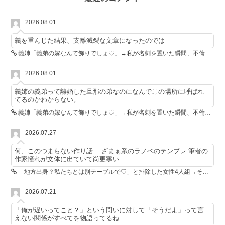
2026.08.01
義を重んじた結果、支離滅裂な文章になったのでは
義姉「義弟の嫁なんて飾りでしょ♡」→私が名刺を置いた瞬間、不倫相手が青ざめた
2026.08.01
義姉の義弟って離婚した旦那の弟なのになんでこの場所に呼ばれ
てるのかわからない。
義姉「義弟の嫁なんて飾りでしょ♡」→私が名刺を置いた瞬間、不倫相手が青ざめた
2026.07.27
何、このつまらない作り話… ざまぁ系のラノベのテンプレ 筆者の
作家憧れが文体に出ていて尚更寒い
「地方出身？私たちとは別テーブルで♡」と排除した女性4人組→その後4人が青ざめたワケ
2026.07.21
「俺が遅いってこと？」という問いに対して「そうだよ」って言
えない関係がすべてを物語ってるね