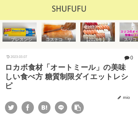
「プレスンシ
スリコ
コストコ「サ
【2026年】ま
ール」の値段
ルスプ
ーモンフィ
た値上げ！！
や使い方を解
が５０
レ」値段は高
コストコ「寿
説！コストコ
思えな
いけど”新鮮で
司ファミリー
2023.03.07
0
以外で売って
能で
濃い”！食べ方
盛48貫」値段
ロカボ食材「オートミール」の美味
る店はどこ？
め！霧
や冷凍保存方
が高いけど購
粘着面に危険
イル差
法を紹介
入するべき？
しい食べ方 糖質制限ダイエットレシ
性はない？
WAY
便利
ピ
mio