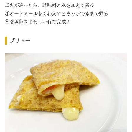
③火が通ったら、調味料と水を加えて煮る
④オートミールをくわえてとろみがでるまで煮る
⑤溶き卵をまわしいれて完成！
ブリトー