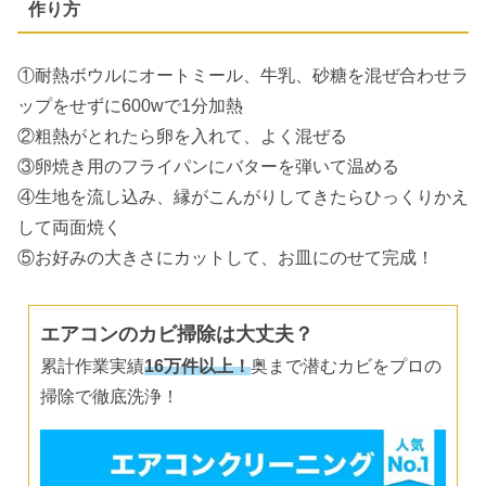
作り方
①耐熱ボウルにオートミール、牛乳、砂糖を混ぜ合わせラ
ップをせずに600wで1分加熱
②粗熱がとれたら卵を入れて、よく混ぜる
③卵焼き用のフライパンにバターを弾いて温める
④生地を流し込み、縁がこんがりしてきたらひっくりかえ
して両面焼く
⑤お好みの大きさにカットして、お皿にのせて完成！
エアコンのカビ掃除は大丈夫？
累計作業実績
16万件以上！
奥まで潜むカビをプロの
掃除で徹底洗浄！