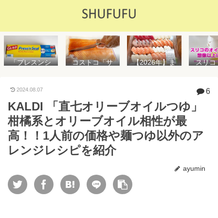
「プレスンシ
スリコ
コストコ「サ
【2026年】ま
ール」の値段
ルスプ
ーモンフィ
た値上げ！！
や使い方を解
が５０
レ」値段は高
コストコ「寿
説！コストコ
思えな
いけど”新鮮で
司ファミリー
2024.08.07
6
以外で売って
能で
濃い”！食べ方
盛48貫」値段
KALDI 「直七オリーブオイルつゆ」
る店はどこ？
め！霧
や冷凍保存方
が高いけど購
粘着面に危険
イル差
法を紹介
入するべき？
柑橘系とオリーブオイル相性が最
性はない？
WAY
便利
高！！1人前の価格や麺つゆ以外のア
レンジレシピを紹介
ayumin