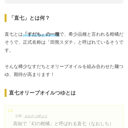
分）
まとめ
「直七」とは何？
直七とは
「すだち」の一種
で、希少品種と言われる柑橘だ
そうで、正式名称は「田熊スダチ」と呼ばれているそうで
す。
そんな稀少なすだちとオリーブオイルを組み合わせた麺つ
ゆ、期待が高まります！
直七オリーブオイルつゆとは
引用：
カルディHPより
高知で「幻の柑橘」と呼ばれる直七（なおしち）