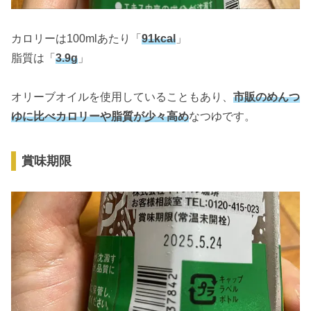
カロリーは100mlあたり「
91kcal
」
脂質は「
3.9g
」
オリーブオイルを使用していることもあり、
市販のめんつ
ゆに比べカロリーや脂質が少々高め
なつゆです。
賞味期限