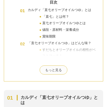
目次
カルディ「直七オリーブオイルつゆ」とは
「直七」とは何？
直七オリーブオイルつゆとは
値段・原材料・栄養成分
賞味期限
「直七オリーブオイルつゆ」はどんな味？
すだちとオリーブオイルの相性がベ
ストマッチ！
素麺何人前の量が作れる？
麺つゆ以外のアレンジレシピ4選
もっと見る
サラダ（調理時間:5分）
カプレーゼ（調理時間:5分）
オニオンとサーモンのマリネ（調理
時間:5分）
カルディ「直七オリーブオイルつゆ」と
さっぱり和風パスタ（調理時間:15
は