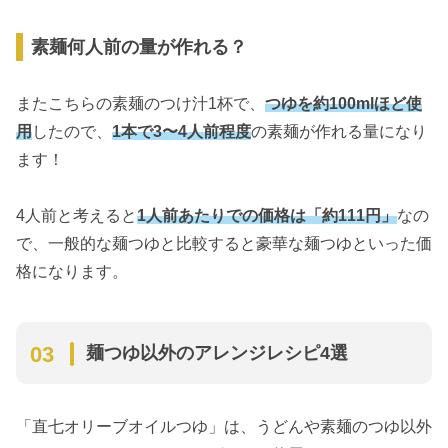
素麺何人前の量が作れる？
またこちらの素麺のつけ汁1杯で、
つゆを約100mlほど使
用
したので、
1本で3〜4人前程度
の素麺が作れる量になり
ます！
4人前と考えると
1人前あたりでの価格は「約111円」
なの
で、一般的な麺つゆと比較すると豪華な麺つゆといった価
格になります。
麺つゆ以外のアレンジレシピ4選
「直七オリーブオイルつゆ」は、うどんや素麺のつゆ以外