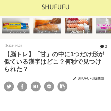
「プレスンシ
スリコ
コストコ「サ
【2026年】ま
ール」の値段
ルスプ
ーモンフィ
た値上げ！！
や使い方を解
が５０
レ」値段は高
コストコ「寿
説！コストコ
思えな
いけど”新鮮で
司ファミリー
2024.04.28
0
以外で売って
能で
濃い”！食べ方
盛48貫」値段
【脳トレ】「甘」の中に1つだけ形が
る店はどこ？
め！霧
や冷凍保存方
が高いけど購
粘着面に危険
イル差
法を紹介
入するべき？
似ている漢字はどこ？何秒で見つけ
性はない？
WAY
便利
られた？
SHUFUFU編集部