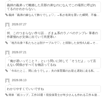
義姉の義弟って離婚した旦那の弟なのになんでこの場所に呼ばれ
てるのかわからない。
義姉「義弟の嫁なんて飾りでしょ♡」→私が名刺を置いた瞬間、不倫相手が青ざめた
2026.07.27
何、このつまらない作り話… ざまぁ系のラノベのテンプレ 筆者の
作家憧れが文体に出ていて尚更寒い
「地方出身？私たちとは別テーブルで♡」と排除した女性4人組→その後4人が青ざめたワケ
2026.07.21
「俺が遅いってこと？」という問いに対して「そうだよ」って言
えない関係がすべてを物語ってるね
「今出たとこ、間に合うでしょ」夫の保育園のお迎え遅刻に走る私、位置情報共有で逆転しました
2026.06.13
わかりやすくていいですね
簡単「紙コップ」工作10選！現役保育士が年少さんも作れる工作＆遊び方を紹介