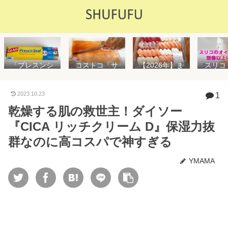
「プレスンシ
スリコ
コストコ「サ
【2026年】ま
ール」の値段
ルスプ
ーモンフィ
た値上げ！！
や使い方を解
が５０
レ」値段は高
コストコ「寿
説！コストコ
思えな
いけど”新鮮で
司ファミリー
2023.10.23
1
以外で売って
能で
濃い”！食べ方
盛48貫」値段
乾燥する肌の救世主！ダイソー
る店はどこ？
め！霧
や冷凍保存方
が高いけど購
粘着面に危険
イル差
法を紹介
入するべき？
『CICA リッチクリーム D』保湿力抜
性はない？
WAY
便利
群なのに高コスパで神すぎる
YMAMA