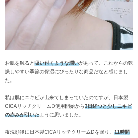
お肌を触ると
吸い付くような潤い
があって、これからの乾
燥しやすい季節の保湿にぴったりな商品だなと感じまし
た。
私は肌にニキビが出来てしまっていたのですが、日本製
CICAリッチクリームD使用開始から
3日経つと少しニキビ
の赤みが引いた
ように思いました。
夜洗顔後に日本製CICAリッチクリームDを塗り、
11時間