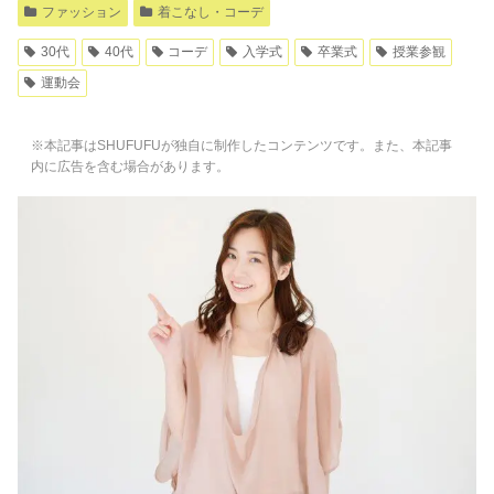
ファッション
着こなし・コーデ
30代
40代
コーデ
入学式
卒業式
授業参観
運動会
※本記事はSHUFUFUが独自に制作したコンテンツです。また、本記事
内に広告を含む場合があります。