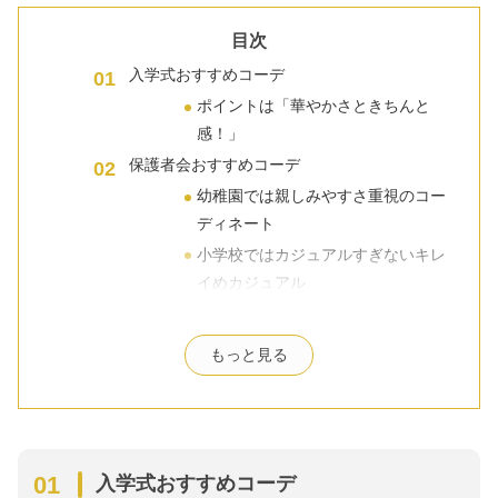
目次
入学式おすすめコーデ
ポイントは「華やかさときちんと
感！」
保護者会おすすめコーデ
幼稚園では親しみやすさ重視のコー
ディネート
小学校ではカジュアルすぎないキレ
イめカジュアル
授業参観おすすめコーデ
授業参観の教科に合わせたコーデ
もっと見る
個人面談おすすめコーデ
”きちんと感”のある服装が大切
運動会おすすめコーデ
動きやすいパンツスタイル
入学式おすすめコーデ