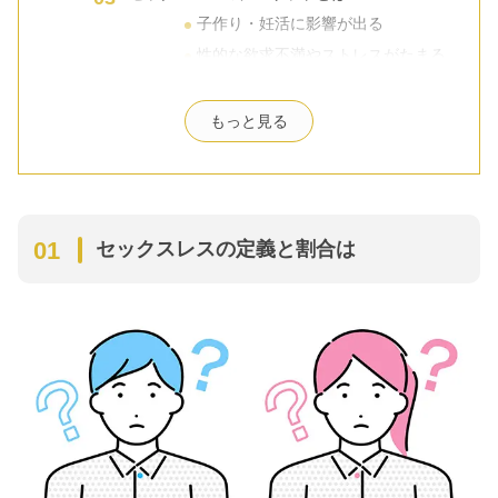
子作り・妊活に影響が出る
性的な欲求不満やストレスがたまる
愛情が感じられなくなる
相手への気持ちが冷める
もっと見る
身体的なデメリットも
セックスレスにメリットはある?
子供や同居家族の目を気にしなくて
済む
セックスレスの定義と割合は
精神的・身体的な負担の軽減
セックスレス解消・対策方法！
性行為の時間帯や場所、内容のバリ
エーションを増やしておく
妊娠・出産・産後の過ごし方
部屋の間取りや寝室の環境
普段の身だしなみにも注意
非日常感の演出