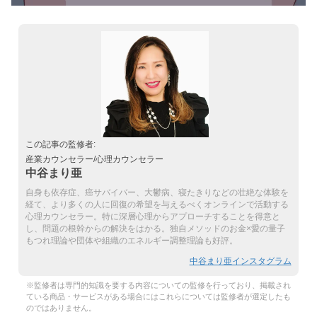
この記事の監修者:
産業カウンセラー/心理カウンセラー
中谷まり亜
自身も依存症、癌サバイバー、大鬱病、寝たきりなどの壮絶な体験を
経て、より多くの人に回復の希望を与えるべくオンラインで活動する
心理カウンセラー。特に深層心理からアプローチすることを得意と
し、問題の根幹からの解決をはかる。独自メソッドのお金×愛の量子
もつれ理論や団体や組織のエネルギー調整理論も好評。
中谷まり亜インスタグラム
※監修者は専門的知識を要する内容についての監修を行っており、掲載され
ている商品・サービスがある場合にはこれらについては監修者が選定したも
のではありません。