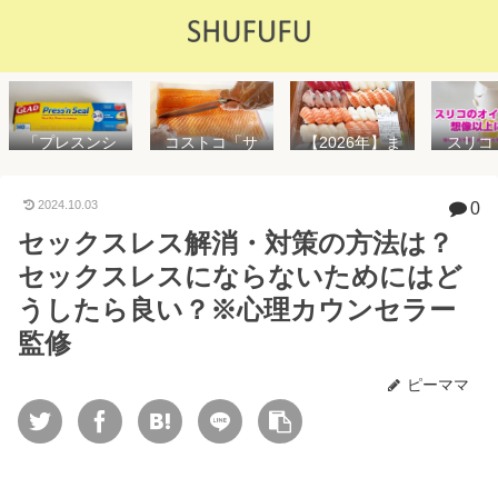
「プレスンシ
スリコ
コストコ「サ
【2026年】ま
ール」の値段
ルスプ
ーモンフィ
た値上げ！！
や使い方を解
が５０
レ」値段は高
コストコ「寿
説！コストコ
思えな
いけど”新鮮で
司ファミリー
2024.10.03
0
以外で売って
能で
濃い”！食べ方
盛48貫」値段
セックスレス解消・対策の方法は？
る店はどこ？
め！霧
や冷凍保存方
が高いけど購
粘着面に危険
イル差
法を紹介
入するべき？
セックスレスにならないためにはど
性はない？
WAY
便利
うしたら良い？※心理カウンセラー
監修
ピーママ