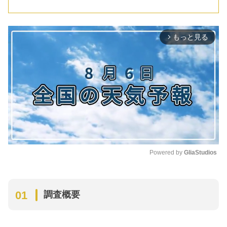
上記のタイミングで付き合おうと思った理由
は？
1位：2〜3ヶ月
もっと見る
arrow_forward_ios
2位：1か月以内
3位：3〜6ヶ月
4位：1〜3年
5位：6ヶ月〜1年
調査結果まとめ
Powered by 
GliaStudios
M
u
t
調査概要
e