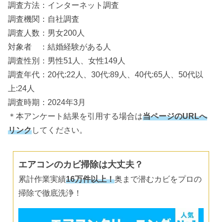
調査方法：インターネット調査
調査機関：自社調査
調査人数：男女200人
対象者 ：結婚経験がある人
調査性別：男性51人、女性149人
調査年代：20代:22人、30代:89人、40代:65人、50代以
上:24人
調査時期：2024年3月
＊本アンケート結果を引用する場合は
当ページのURLへ
リンク
してください。
エアコンのカビ掃除は大丈夫？
累計作業実績
16万件以上！
奥まで潜むカビをプロの
掃除で徹底洗浄！