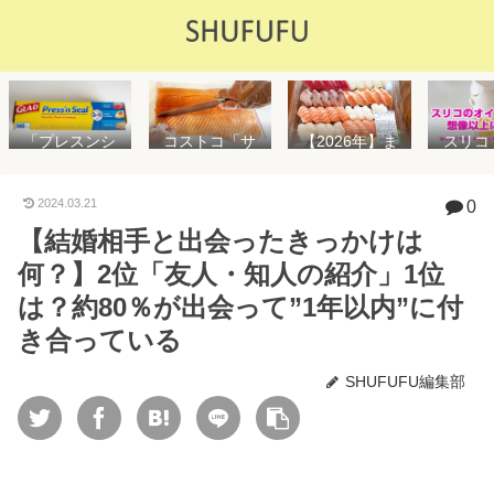
「プレスンシ
スリコ
コストコ「サ
【2026年】ま
ール」の値段
ルスプ
ーモンフィ
た値上げ！！
や使い方を解
が５０
レ」値段は高
コストコ「寿
説！コストコ
思えな
いけど”新鮮で
司ファミリー
2024.03.21
0
以外で売って
能で
濃い”！食べ方
盛48貫」値段
【結婚相手と出会ったきっかけは
る店はどこ？
め！霧
や冷凍保存方
が高いけど購
粘着面に危険
イル差
法を紹介
入するべき？
何？】2位「友人・知人の紹介」1位
性はない？
WAY
便利
は？約80％が出会って”1年以内”に付
き合っている
SHUFUFU編集部