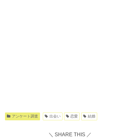
アンケート調査
出会い
恋愛
結婚
＼ SHARE THIS ／