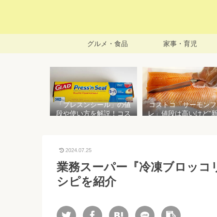
グルメ・食品
家事・育児
「プレスンシール」の値
コストコ「サーモンフ
段や使い方を解説！コス
レ」値段は高いけど”
トコ以外で売ってる店は
で濃い”！食べ方や冷
どこ？粘着面に危険性は
存方法を紹介
ない？
2024.07.25
業務スーパー『冷凍ブロッコ
シピを紹介