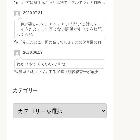
「地方出身？私たちとは別テーブルで♡」と排除した女性4人組→その後4人が青ざめたワケ
2026.07.21
「俺が遅いってこと？」という問いに対して
「そうだよ」って言えない関係がすべてを物語
ってるね
「今出たとこ、間に合うでしょ」夫の保育園のお迎え遅刻に走る私、位置情報共有で逆転しました
2026.06.13
わかりやすくていいですね
簡単「紙コップ」工作10選！現役保育士が年少さんも作れる工作＆遊び方を紹介
カテゴリー