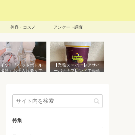
美容・コスメ
アンケート調査
ダイソー「ペットボトル
【業務スーパー】アサイ
加湿器」お手入れ楽々で
ーバナナブレンドで簡単
おすすめ！加湿効果を検
アサイーボウルを作る！
証してみた
栄養価豊富でお手頃価格
おすすめ商品
特集