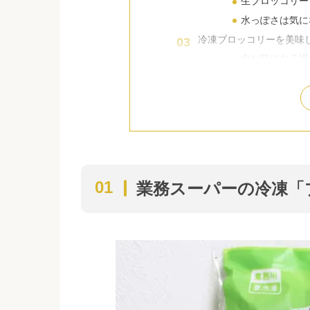
生ブロッコリー
水っぽさは気に
冷凍ブロッコリーを美味
虫が気になる場
弱点の”水っぽ
冷凍ブロッコリーを使っ
冷めても美味し
和洋中にアレン
お手軽ランチに
彩り豊かでオシ
業務スーパーの冷凍「
簡単おつまみ・
何かと使える！業務スー