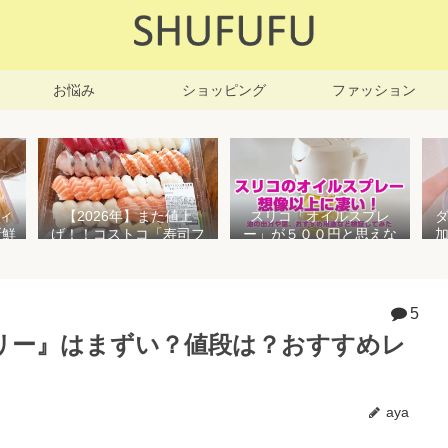
お悩み
ショッピング
ファッション
ィ
【2026年】また値上
スリコ「オイルスプレ
新鮮
げ！！コストコ「寿司フ
ー」が５００円と思えな
凍保
ァミリー盛48貫」値段が
い高性能でおすすめ！霧
高いけど購入するべき？
状とオイル差しの２WAY
で使えて便利すぎる
5
リー』はまずい？値段は？おすすめレ
aya