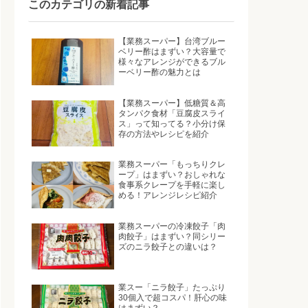
このカテゴリの新着記事
【業務スーパー】台湾ブルー
ベリー酢はまずい？大容量で
様々なアレンジができるブル
ーベリー酢の魅力とは
【業務スーパー】低糖質＆高
タンパク食材「豆腐皮スライ
ス」って知ってる？小分け保
存の方法やレシピを紹介
業務スーパー「もっちりクレ
ープ」はまずい？おしゃれな
食事系クレープを手軽に楽し
める！アレンジレシピ紹介
業務スーパーの冷凍餃子「肉
肉餃子」はまずい？同シリー
ズのニラ餃子との違いは？
業スー「ニラ餃子」たっぷり
30個入で超コスパ！肝心の味