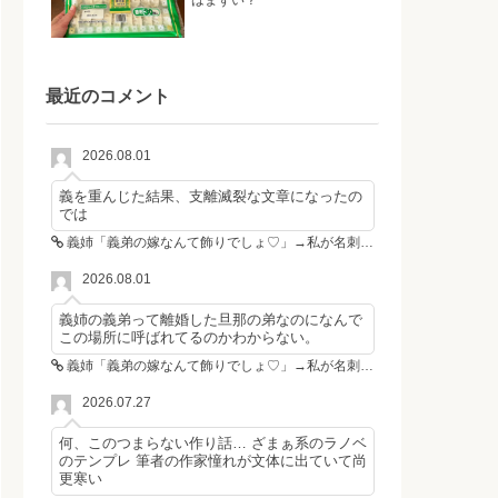
はまずい？
最近のコメント
2026.08.01
義を重んじた結果、支離滅裂な文章になったの
では
義姉「義弟の嫁なんて飾りでしょ♡」→私が名刺を置いた瞬間、不倫相手が青ざめた
2026.08.01
義姉の義弟って離婚した旦那の弟なのになんで
この場所に呼ばれてるのかわからない。
義姉「義弟の嫁なんて飾りでしょ♡」→私が名刺を置いた瞬間、不倫相手が青ざめた
2026.07.27
何、このつまらない作り話… ざまぁ系のラノベ
のテンプレ 筆者の作家憧れが文体に出ていて尚
更寒い