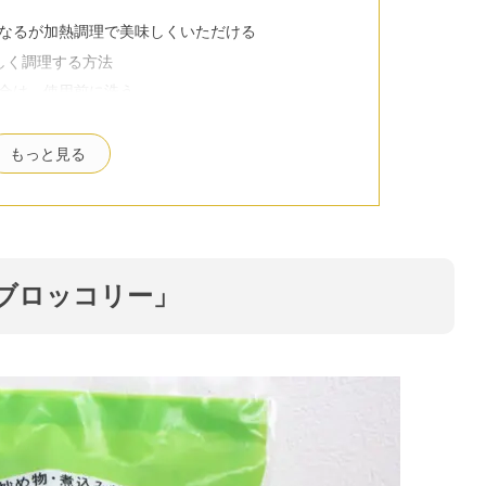
なるが加熱調理で美味しくいただける
しく調理する方法
合は、使用前に洗う
さ”を克服する解凍・加熱方法
たレシピ紹介
もっと見る
い「ブロッコリーとベーコンのバター醤油ソテー」
ジも可能！「ブロッコリーのかきたまスープ」
「ブロッコリーとソーセージのクリームパスタ」
ャレな一品「ブロッコリーのデリサラダ」
ブロッコリー」
小鉢料理に「ブロッコリーの塩昆布炒め」
パーの冷凍「ブロッコリー」