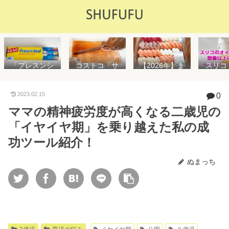
「プレスンシ
スリコ
コストコ「サ
【2026年】ま
ール」の値段
ルスプ
ーモンフィ
た値上げ！！
や使い方を解
が５０
レ」値段は高
コストコ「寿
説！コストコ
思えな
いけど”新鮮で
司ファミリー
2023.02.15
0
以外で売って
能で
濃い”！食べ方
盛48貫」値段
ママの精神疲労度が高くなる二歳児の
る店はどこ？
め！霧
や冷凍保存方
が高いけど購
粘着面に危険
イル差
法を紹介
入するべき？
「イヤイヤ期」を乗り越えた私の成
性はない？
WAY
便利
功ツール紹介！
ぬまっち