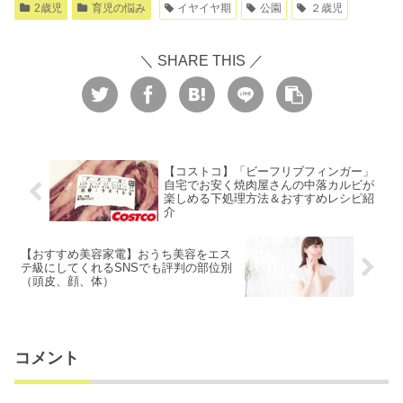
2歳児
育児の悩み
イヤイヤ期
公園
２歳児
＼ SHARE THIS ／
【コストコ】「ビーフリブフィンガー」
自宅でお安く焼肉屋さんの中落カルビが
楽しめる下処理方法＆おすすめレシピ紹
介
【おすすめ美容家電】おうち美容をエス
テ級にしてくれるSNSでも評判の部位別
（頭皮、顔、体）
コメント