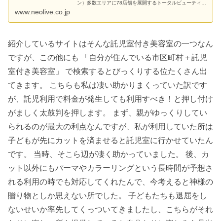
ン）多数エリアに78店舗を展開するトータルビューティサ
ロン。水サプリケア無料！カット・カラー・パーマ・縮毛
www.neolive.co.jp
矯正キャンペーン実施中！最新ヘアスタイルカタログも充
実。
紹介しているサイトはそんな託児室付き美容室の一つなん
ですが、この他にも 「自分が住んでいる市区町村＋託児
室付き美容室」 で検索するとびっくりする位たくさん出
てきます。 こちらも私は凄い助かりまくっていた訳です
が、託児利用で料金が発生しても利用すべき！と押し付け
がましく太鼓判を押します。 まず、親がゆっくりしてい
られるのが最大の利点なんですが、私が利用していた所は
子どもが先にカットを済ませると託児室に行かせていたん
です。 当時、そこら辺が凄く助かっていました。 後、カ
ット以外にもパーマやカラーリングという長時間が予想さ
れる利用の時でも対応してくれたんで、今考えると神様の
贈り物としか思えない所でした。 子どもたちも退屈をし
ないせいか率先してくっついてきましたし、こちらがそれ