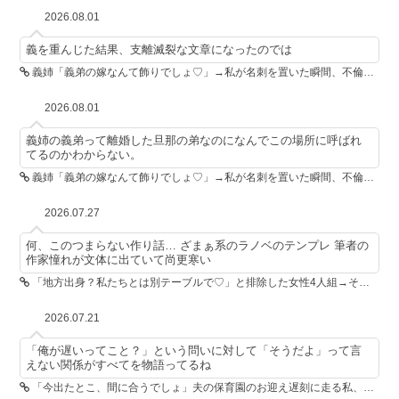
2026.08.01
義を重んじた結果、支離滅裂な文章になったのでは
義姉「義弟の嫁なんて飾りでしょ♡」→私が名刺を置いた瞬間、不倫相手が青ざめた
2026.08.01
義姉の義弟って離婚した旦那の弟なのになんでこの場所に呼ばれ
てるのかわからない。
義姉「義弟の嫁なんて飾りでしょ♡」→私が名刺を置いた瞬間、不倫相手が青ざめた
2026.07.27
何、このつまらない作り話… ざまぁ系のラノベのテンプレ 筆者の
作家憧れが文体に出ていて尚更寒い
「地方出身？私たちとは別テーブルで♡」と排除した女性4人組→その後4人が青ざめたワケ
2026.07.21
「俺が遅いってこと？」という問いに対して「そうだよ」って言
えない関係がすべてを物語ってるね
「今出たとこ、間に合うでしょ」夫の保育園のお迎え遅刻に走る私、位置情報共有で逆転しました