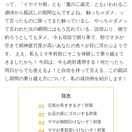
って、「イヤイヤ期」とも「魔の二歳児」ともいわれる二
歳頃から親試しの期間なんですよね。 触っちゃダメ。っ
て言ったものに限ってまた触っているし、やっちゃダメっ
て言われた次の瞬間にはもう忘れている。説得ムリ、物で
釣ろうとしてもダメ。 今も現役で困り果て、秒でネタが
尽きて精神疲労度が高いあなたの色々が目に浮かぶようで
す。 ええ、私も１０年程前にそこを体験して乗り越えて
きましたから！ 今回は、今も絶対通用する！何だったら
明日からでも使えるよ！と自信を持って言える、この親試
し期間の乗り越え方について、私の成功例を紹介します！
目次
元気が良すぎるぞ！対策
お店の床にゴロンする対策
ママが病院行けないぞ！対策
ママが美容室いけないぞ！対策