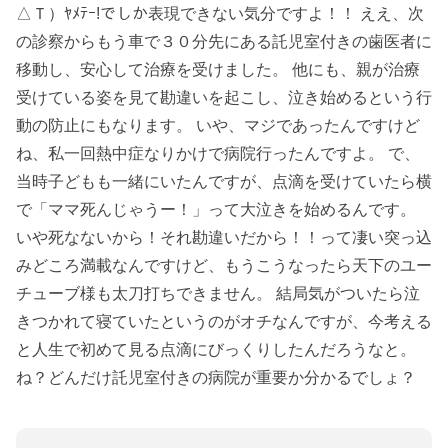
△Ｔ）ﾔﾒﾃｰ!でしか表現できない気分ですよ！！ ええ、次
の診察からもう車で３０分先にある託児室付きの歯医者に
移動し、安心して治療を受けました。 他にも、親が治療
受けている姿を見て勘違いを起こし、泣き始めるという行
動の防止にもなります。 いや、マジであったんですけど
ね、私一回熱中症なりかけで病院行ったんですよ。 で、
当時子どもも一緒にいたんですが、点滴を受けていたら横
で「ママ死んじゃうー！」って大泣きを始めるんです。
いや死なないから！それ勘違いだから！！って凄い突っ込
みどころ満載なんですけど、もうこうなったら天下のユー
チューブ様も太刀打ちできません。 結局気がついたら泣
きつかれて寝ていたというのがオチなんですが、今考える
と人生で初めて見る点滴にびっくりしたんだろうなと。
ね？どんだけ託児室付きの病院が重要か分かるでしょ？