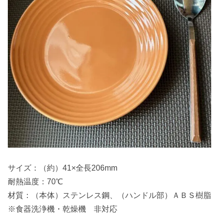
サイズ：（約）41×全長206mm
耐熱温度：70℃
材質：（本体）ステンレス鋼、（ハンドル部）ＡＢＳ樹脂
※食器洗浄機・乾燥機 非対応