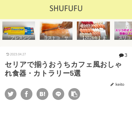
「プレスンシ
スリコ
コストコ「サ
【2026年】ま
ール」の値段
ルスプ
ーモンフィ
た値上げ！！
や使い方を解
が５０
レ」値段は高
コストコ「寿
説！コストコ
思えな
いけど”新鮮で
司ファミリー
2023.04.27
3
以外で売って
能で
濃い”！食べ方
盛48貫」値段
セリアで揃うおうちカフェ風おしゃ
る店はどこ？
め！霧
や冷凍保存方
が高いけど購
粘着面に危険
イル差
法を紹介
入するべき？
れ食器・カトラリー5選
性はない？
WAY
便利
keito