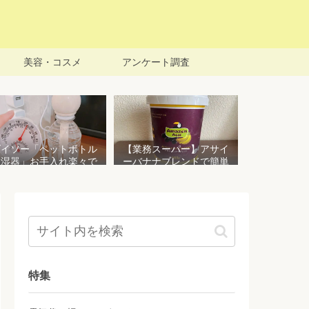
美容・コスメ
アンケート調査
ダイソー「ペットボトル
【業務スーパー】アサイ
加湿器」お手入れ楽々で
ーバナナブレンドで簡単
おすすめ！加湿効果を検
アサイーボウルを作る！
証してみた
栄養価豊富でお手頃価格
おすすめ商品
特集