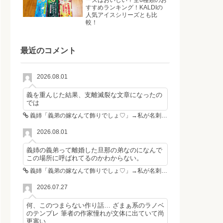
ーズはおいしい？全6種類のお
すすめランキング！KALDIの
人気アイスシリーズとも比
較！
最近のコメント
2026.08.01
義を重んじた結果、支離滅裂な文章になったの
では
義姉「義弟の嫁なんて飾りでしょ♡」→私が名刺を置いた瞬間、不倫相手が青ざめた
2026.08.01
義姉の義弟って離婚した旦那の弟なのになんで
この場所に呼ばれてるのかわからない。
義姉「義弟の嫁なんて飾りでしょ♡」→私が名刺を置いた瞬間、不倫相手が青ざめた
2026.07.27
何、このつまらない作り話… ざまぁ系のラノベ
のテンプレ 筆者の作家憧れが文体に出ていて尚
更寒い