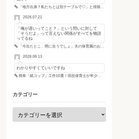
「地方出身？私たちとは別テーブルで♡」と排除した女性4人組→その後4人が青ざめたワケ
2026.07.21
「俺が遅いってこと？」という問いに対して
「そうだよ」って言えない関係がすべてを物語
ってるね
「今出たとこ、間に合うでしょ」夫の保育園のお迎え遅刻に走る私、位置情報共有で逆転しました
2026.06.13
わかりやすくていいですね
簡単「紙コップ」工作10選！現役保育士が年少さんも作れる工作＆遊び方を紹介
カテゴリー