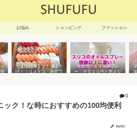
お悩み
ショッピング
ファッション
ィ
【2026年】また値上
スリコ「オイルスプレ
新鮮
げ！！コストコ「寿司フ
ー」が５００円と思えな
凍保
ァミリー盛48貫」値段が
い高性能でおすすめ！霧
高いけど購入するべき？
状とオイル差しの２WAY
で使えて便利すぎる
0
ック！な時におすすめの100均便利
keito