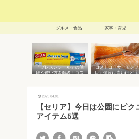
グルメ・食品
家事・育児
「プレスンシール」の値
コストコ「サーモンフ
段や使い方を解説！コス
レ」値段は高いけど”
トコ以外で売ってる店は
で濃い”！食べ方や冷
どこ？粘着面に危険性は
存方法を紹介
ない？
2023.04.01
【セリア】今日は公園にピクニ
アイテム5選