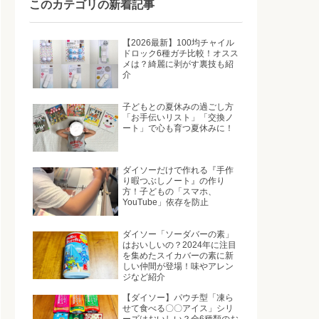
このカテゴリの新着記事
【2026最新】100均チャイル
ドロック6種ガチ比較！オスス
メは？綺麗に剥がす裏技も紹
介
子どもとの夏休みの過ごし方
「お手伝いリスト」「交換ノ
ート」で心も育つ夏休みに！
ダイソーだけで作れる『手作
り暇つぶしノート』の作り
方！子どもの「スマホ、
YouTube」依存を防止
ダイソー「ソーダバーの素」
はおいしいの？2024年に注目
を集めたスイカバーの素に新
しい仲間が登場！味やアレン
ジなど紹介
【ダイソー】パウチ型「凍ら
せて食べる〇〇アイス」シリ