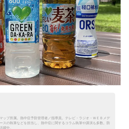
マップ所属。熱中症予防管理者／指導員。テレビ・ラジオ・ＷＥＢメデ
ースの執筆などを担当し、熱中症に関するコラム執筆や講演も多数。防
活躍中。