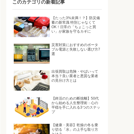
このカテゴリの新着記事
【たった3%未満！？】防災備
蓄の新常識 特別じゃなくて
OK！日常の「ちょこっと買
い」が家族を守るカギに
災害対策におすすめのポータ
ブル電源と失敗しない選び方7
選
出張買取は危険・やばいって
本当？良い業者と悪質な業者
の見分け方とは
【終活のための断捨離】50代
から始める人生整理術：心の
平穏を手に入れる3つのステッ
プ
【健康・美容】乾燥の冬を乗
り切る「水」の上手な取り方