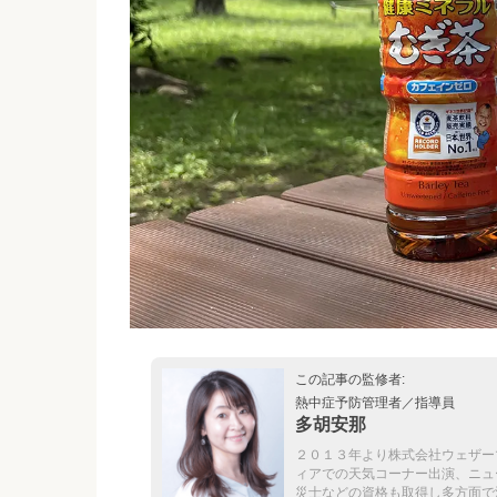
この記事の監修者:
熱中症予防管理者／指導員
多胡安那
２０１３年より株式会社ウェザー
ィアでの天気コーナー出演、ニュ
災士などの資格も取得し多方面で