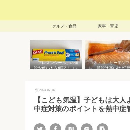
グルメ・食品
家事・育児
「プレスンシール」の値
コストコ「サーモンフ
段や使い方を解説！コス
レ」値段は高いけど”
トコ以外で売ってる店は
で濃い”！食べ方や冷
どこ？粘着面に危険性は
存方法を紹介
ない？
2024.07.16
【こども気温】子どもは大人
中症対策のポイントを熱中症