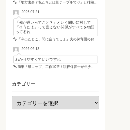
「地方出身？私たちとは別テーブルで♡」と排除した女性4人組→その後4人が青ざめたワケ
2026.07.21
「俺が遅いってこと？」という問いに対して
「そうだよ」って言えない関係がすべてを物語
ってるね
「今出たとこ、間に合うでしょ」夫の保育園のお迎え遅刻に走る私、位置情報共有で逆転しました
2026.06.13
わかりやすくていいですね
簡単「紙コップ」工作10選！現役保育士が年少さんも作れる工作＆遊び方を紹介
カテゴリー