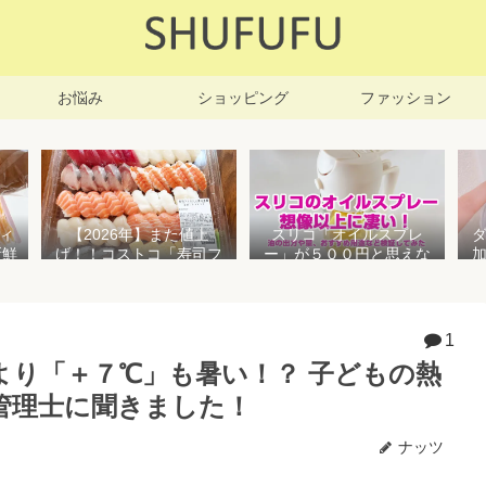
お悩み
ショッピング
ファッション
ィ
【2026年】また値上
スリコ「オイルスプレ
新鮮
げ！！コストコ「寿司フ
ー」が５００円と思えな
凍保
ァミリー盛48貫」値段が
い高性能でおすすめ！霧
高いけど購入するべき？
状とオイル差しの２WAY
で使えて便利すぎる
1
より「＋７℃」も暑い！？ 子どもの熱
管理士に聞きました！
ナッツ