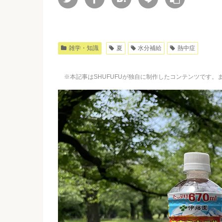
雑学・知識
夏
水分補給
熱中症
※本記事はSHUFUFUが独自に制作したコンテンツです