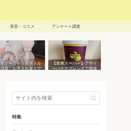
美容・コスメ
アンケート調査
ダイソー「ペットボトル
【業務スーパー】アサイ
加湿器」お手入れ楽々で
ーバナナブレンドで簡単
おすすめ！加湿効果を検
アサイーボウルを作る！
証してみた
栄養価豊富でお手頃価格
おすすめ商品
特集