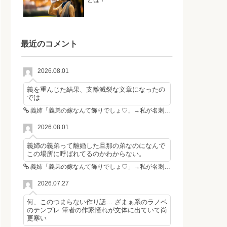
とは？
最近のコメント
2026.08.01
義を重んじた結果、支離滅裂な文章になったの
では
義姉「義弟の嫁なんて飾りでしょ♡」→私が名刺を置いた瞬間、不倫相手が青ざめた
2026.08.01
義姉の義弟って離婚した旦那の弟なのになんで
この場所に呼ばれてるのかわからない。
義姉「義弟の嫁なんて飾りでしょ♡」→私が名刺を置いた瞬間、不倫相手が青ざめた
2026.07.27
何、このつまらない作り話… ざまぁ系のラノベ
のテンプレ 筆者の作家憧れが文体に出ていて尚
更寒い