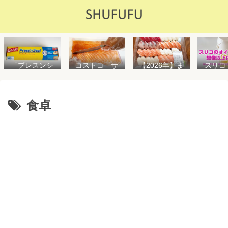
「プレスンシ
スリコ
コストコ「サ
【2026年】ま
ール」の値段
ルスプ
ーモンフィ
た値上げ！！
や使い方を解
が５０
レ」値段は高
コストコ「寿
説！コストコ
思えな
いけど”新鮮で
司ファミリー
以外で売って
能で
濃い”！食べ方
盛48貫」値段
食卓
る店はどこ？
め！霧
や冷凍保存方
が高いけど購
粘着面に危険
イル差
法を紹介
入するべき？
性はない？
WAY
便利