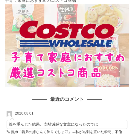
子育て家庭におすすめのコストコ商品！
最近のコメント
2026.08.01
義を重んじた結果、支離滅裂な文章になったのでは
義姉「義弟の嫁なんて飾りでしょ♡」→私が名刺を置いた瞬間、不倫相手が青ざめた