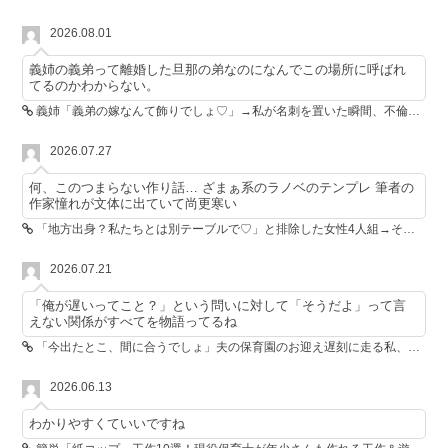
2026.08.01
義姉の義弟って離婚した旦那の弟なのになんでこの場所に呼ばれ
てるのかわからない。
義姉「義弟の嫁なんて飾りでしょ♡」→私が名刺を置いた瞬間、不倫相手が青ざめた
2026.07.27
何、このつまらない作り話… ざまぁ系のラノベのテンプレ 筆者の
作家憧れが文体に出ていて尚更寒い
「地方出身？私たちとは別テーブルで♡」と排除した女性4人組→その後4人が青ざめたワケ
2026.07.21
「俺が遅いってこと？」という問いに対して「そうだよ」って言
えない関係がすべてを物語ってるね
「今出たとこ、間に合うでしょ」夫の保育園のお迎え遅刻に走る私、位置情報共有で逆転しました
2026.06.13
わかりやすくていいですね