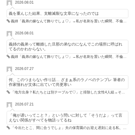
2026.08.01
義を重んじた結果、支離滅裂な文章になったのでは
義姉「義弟の嫁なんて飾りでしょ♡」→私が名刺を置いた瞬間、不倫相手が青ざめた
2026.08.01
義姉の義弟って離婚した旦那の弟なのになんでこの場所に呼ばれ
てるのかわからない。
義姉「義弟の嫁なんて飾りでしょ♡」→私が名刺を置いた瞬間、不倫相手が青ざめた
2026.07.27
何、このつまらない作り話… ざまぁ系のラノベのテンプレ 筆者の
作家憧れが文体に出ていて尚更寒い
「地方出身？私たちとは別テーブルで♡」と排除した女性4人組→その後4人が青ざめたワケ
2026.07.21
「俺が遅いってこと？」という問いに対して「そうだよ」って言
えない関係がすべてを物語ってるね
「今出たとこ、間に合うでしょ」夫の保育園のお迎え遅刻に走る私、位置情報共有で逆転しました