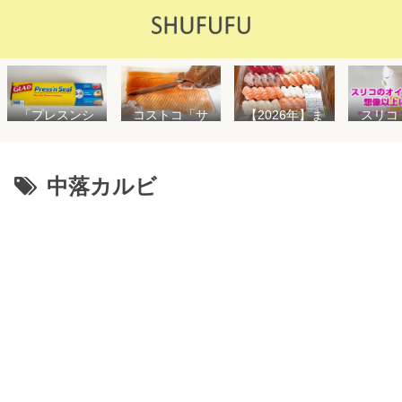
「プレスンシ
スリコ
コストコ「サ
【2026年】ま
ール」の値段
ルスプ
ーモンフィ
た値上げ！！
や使い方を解
が５０
レ」値段は高
コストコ「寿
説！コストコ
思えな
いけど”新鮮で
司ファミリー
以外で売って
能で
濃い”！食べ方
盛48貫」値段
中落カルビ
る店はどこ？
め！霧
や冷凍保存方
が高いけど購
粘着面に危険
イル差
法を紹介
入するべき？
性はない？
WAY
便利