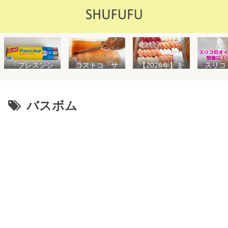
「プレスンシ
スリコ
コストコ「サ
【2026年】ま
ール」の値段
ルスプ
ーモンフィ
た値上げ！！
や使い方を解
が５０
レ」値段は高
コストコ「寿
説！コストコ
思えな
いけど”新鮮で
司ファミリー
以外で売って
能で
濃い”！食べ方
盛48貫」値段
バスボム
る店はどこ？
め！霧
や冷凍保存方
が高いけど購
粘着面に危険
イル差
法を紹介
入するべき？
性はない？
WAY
便利