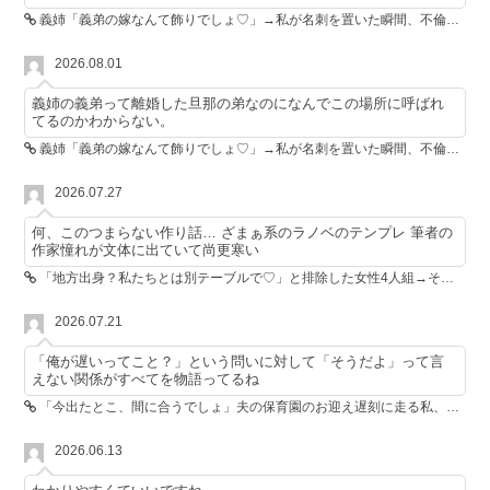
義姉「義弟の嫁なんて飾りでしょ♡」→私が名刺を置いた瞬間、不倫相手が青ざめた
2026.08.01
義姉の義弟って離婚した旦那の弟なのになんでこの場所に呼ばれ
てるのかわからない。
義姉「義弟の嫁なんて飾りでしょ♡」→私が名刺を置いた瞬間、不倫相手が青ざめた
2026.07.27
何、このつまらない作り話… ざまぁ系のラノベのテンプレ 筆者の
作家憧れが文体に出ていて尚更寒い
「地方出身？私たちとは別テーブルで♡」と排除した女性4人組→その後4人が青ざめたワケ
2026.07.21
「俺が遅いってこと？」という問いに対して「そうだよ」って言
えない関係がすべてを物語ってるね
「今出たとこ、間に合うでしょ」夫の保育園のお迎え遅刻に走る私、位置情報共有で逆転しました
2026.06.13