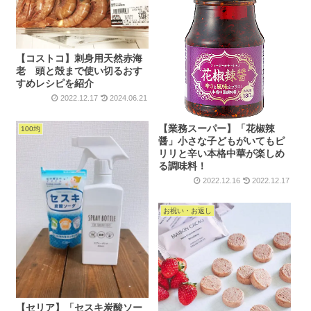
【コストコ】刺身用天然赤海
老 頭と殻まで使い切るおす
すめレシピを紹介
2022.12.17
2024.06.21
【業務スーパー】「花椒辣
100均
醤」小さな子どもがいてもピ
リリと辛い本格中華が楽しめ
る調味料！
2022.12.16
2022.12.17
お祝い・お返し
【セリア】「セスキ炭酸ソー