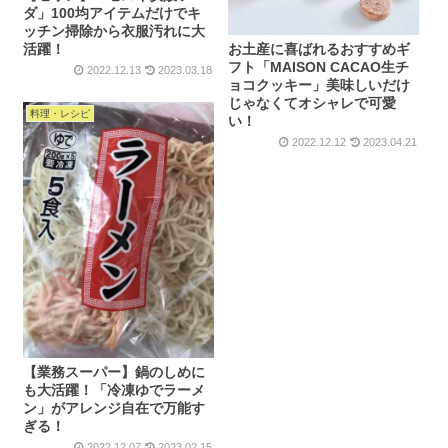
ダ」100均アイテムだけでキ
ッチン掃除から衣服汚れに大
活躍！
お土産に喜ばれるおすすめギ
フト「MAISON CACAO生チ
2022.12.13
2023.03.18
ョコクッキー」美味しいだけ
じゃなくてオシャレで可愛
料理・レシピ
い！
2022.12.12
2023.04.21
【業務スーパー】鍋のしめに
も大活躍！「冷凍ゆでラーメ
ン」がアレンジ自在で万能す
ぎる！
2022.12.07
2023.02.15