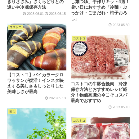
きりささみ」さくらどりとの
し麺つゆ」手作りキット4選！
違いや冷凍保存方法
暑い日におすすめ「冷麺・ぶ
っかけ・ごまだれ・柚子おろ
2023.06.01
2023.06.15
し」
2023.05.30
コストコ
コストコ
【コストコ】バイカラークロ
ワッサンが復活！インスタ映
コストコの牛豚合挽肉 冷凍
えする美しさ＆しっとりした
保存方法とおすすめレシピ紹
美味しさが最高
介！物価高騰の今こそコスパ
2023.05.13
最高でおすすめ
2023.05.10
癒し
コストコ