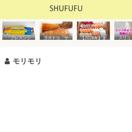
「プレスンシ
スリコ
コストコ「サ
【2026年】ま
ール」の値段
ルスプ
ーモンフィ
た値上げ！！
や使い方を解
が５０
レ」値段は高
コストコ「寿
説！コストコ
思えな
いけど”新鮮で
司ファミリー
以外で売って
能で
濃い”！食べ方
盛48貫」値段
モリモリ
る店はどこ？
め！霧
や冷凍保存方
が高いけど購
粘着面に危険
イル差
法を紹介
入するべき？
性はない？
WAY
便利