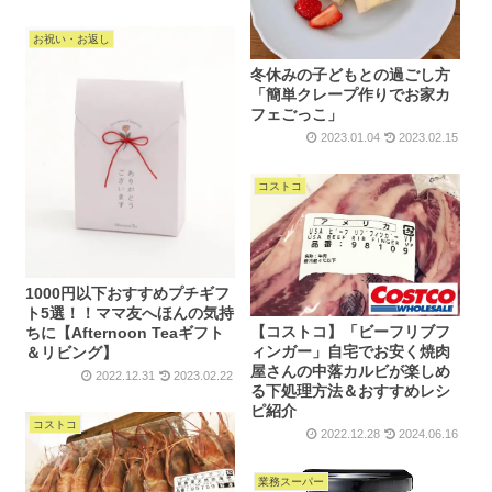
お祝い・お返し
冬休みの子どもとの過ごし方
「簡単クレープ作りでお家カ
フェごっこ」
2023.01.04
2023.02.15
コストコ
1000円以下おすすめプチギフ
ト5選！！ママ友へほんの気持
【コストコ】「ビーフリブフ
ちに【Afternoon Teaギフト
ィンガー」自宅でお安く焼肉
＆リビング】
屋さんの中落カルビが楽しめ
2022.12.31
2023.02.22
る下処理方法＆おすすめレシ
ピ紹介
コストコ
2022.12.28
2024.06.16
業務スーパー