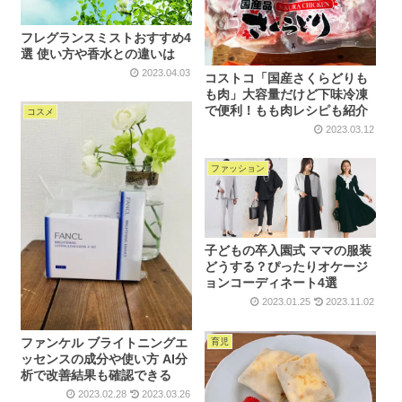
フレグランスミストおすすめ4
選 使い方や香水との違いは
2023.04.03
コストコ「国産さくらどりも
も肉」大容量だけど下味冷凍
で便利！もも肉レシピも紹介
コスメ
2023.03.12
ファッション
子どもの卒入園式 ママの服装
どうする？ぴったりオケージ
ョンコーディネート4選
2023.01.25
2023.11.02
ファンケル ブライトニングエ
育児
ッセンスの成分や使い方 AI分
析で改善結果も確認できる
2023.02.28
2023.03.26