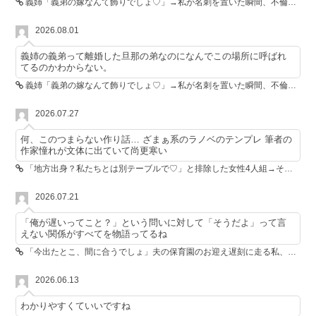
義姉「義弟の嫁なんて飾りでしょ♡」→私が名刺を置いた瞬間、不倫相手が青ざめた
2026.08.01
義姉の義弟って離婚した旦那の弟なのになんでこの場所に呼ばれ
てるのかわからない。
義姉「義弟の嫁なんて飾りでしょ♡」→私が名刺を置いた瞬間、不倫相手が青ざめた
2026.07.27
何、このつまらない作り話… ざまぁ系のラノベのテンプレ 筆者の
作家憧れが文体に出ていて尚更寒い
「地方出身？私たちとは別テーブルで♡」と排除した女性4人組→その後4人が青ざめたワケ
2026.07.21
「俺が遅いってこと？」という問いに対して「そうだよ」って言
えない関係がすべてを物語ってるね
「今出たとこ、間に合うでしょ」夫の保育園のお迎え遅刻に走る私、位置情報共有で逆転しました
2026.06.13
わかりやすくていいですね