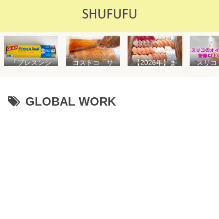
「プレスンシ
スリコ
コストコ「サ
【2026年】ま
ール」の値段
ルスプ
ーモンフィ
た値上げ！！
や使い方を解
が５０
レ」値段は高
コストコ「寿
説！コストコ
思えな
いけど”新鮮で
司ファミリー
以外で売って
能で
濃い”！食べ方
盛48貫」値段
GLOBAL WORK
る店はどこ？
め！霧
や冷凍保存方
が高いけど購
粘着面に危険
イル差
法を紹介
入するべき？
性はない？
WAY
便利