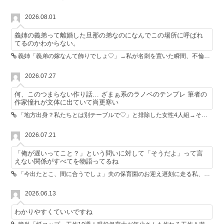
2026.08.01
義姉の義弟って離婚した旦那の弟なのになんでこの場所に呼ばれ
てるのかわからない。
義姉「義弟の嫁なんて飾りでしょ♡」→私が名刺を置いた瞬間、不倫相手が青ざめた
2026.07.27
何、このつまらない作り話… ざまぁ系のラノベのテンプレ 筆者の
作家憧れが文体に出ていて尚更寒い
「地方出身？私たちとは別テーブルで♡」と排除した女性4人組→その後4人が青ざめたワケ
2026.07.21
「俺が遅いってこと？」という問いに対して「そうだよ」って言
えない関係がすべてを物語ってるね
「今出たとこ、間に合うでしょ」夫の保育園のお迎え遅刻に走る私、位置情報共有で逆転しました
2026.06.13
わかりやすくていいですね