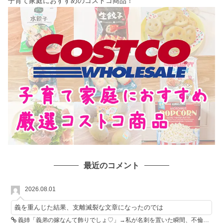
子育て家庭におすすめのコストコ商品！
最近のコメント
2026.08.01
義を重んじた結果、支離滅裂な文章になったのでは
義姉「義弟の嫁なんて飾りでしょ♡」→私が名刺を置いた瞬間、不倫相手が青ざめた