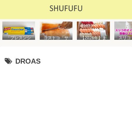
「プレスンシ
スリコ
コストコ「サ
【2026年】ま
ール」の値段
ルスプ
ーモンフィ
た値上げ！！
や使い方を解
が５０
レ」値段は高
コストコ「寿
説！コストコ
思えな
いけど”新鮮で
司ファミリー
以外で売って
能で
濃い”！食べ方
盛48貫」値段
DROAS
る店はどこ？
め！霧
や冷凍保存方
が高いけど購
粘着面に危険
イル差
法を紹介
入するべき？
性はない？
WAY
便利