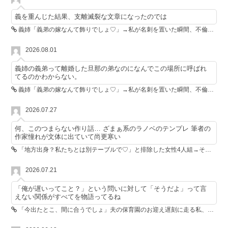
義を重んじた結果、支離滅裂な文章になったのでは
義姉「義弟の嫁なんて飾りでしょ♡」→私が名刺を置いた瞬間、不倫相手が青ざめた
2026.08.01
義姉の義弟って離婚した旦那の弟なのになんでこの場所に呼ばれ
てるのかわからない。
義姉「義弟の嫁なんて飾りでしょ♡」→私が名刺を置いた瞬間、不倫相手が青ざめた
2026.07.27
何、このつまらない作り話… ざまぁ系のラノベのテンプレ 筆者の
作家憧れが文体に出ていて尚更寒い
「地方出身？私たちとは別テーブルで♡」と排除した女性4人組→その後4人が青ざめたワケ
2026.07.21
「俺が遅いってこと？」という問いに対して「そうだよ」って言
えない関係がすべてを物語ってるね
「今出たとこ、間に合うでしょ」夫の保育園のお迎え遅刻に走る私、位置情報共有で逆転しました