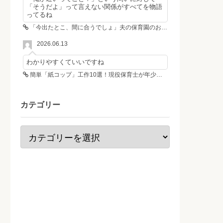
「そうだよ」って言えない関係がすべてを物語
ってるね
「今出たとこ、間に合うでしょ」夫の保育園のお迎え遅刻に走る私、位置情報共有で逆転しました
2026.06.13
わかりやすくていいですね
簡単「紙コップ」工作10選！現役保育士が年少さんも作れる工作＆遊び方を紹介
カテゴリー