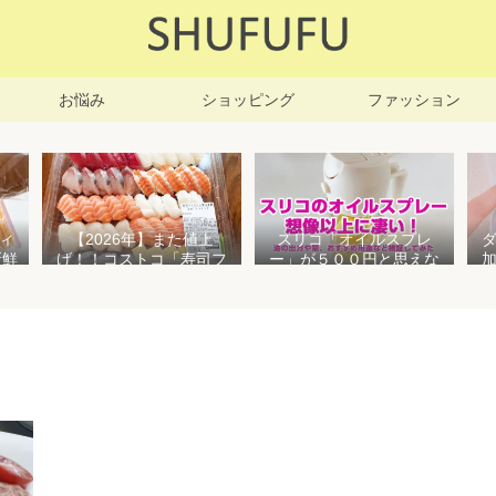
お悩み
ショッピング
ファッション
ィ
【2026年】また値上
スリコ「オイルスプレ
新鮮
げ！！コストコ「寿司フ
ー」が５００円と思えな
凍保
ァミリー盛48貫」値段が
い高性能でおすすめ！霧
高いけど購入するべき？
状とオイル差しの２WAY
で使えて便利すぎる