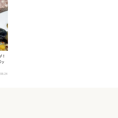
が！
パッ
.06.24