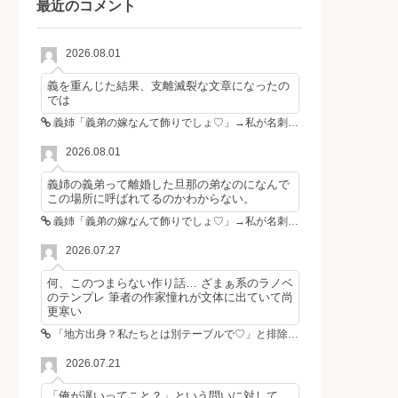
最近のコメント
2026.08.01
義を重んじた結果、支離滅裂な文章になったの
では
義姉「義弟の嫁なんて飾りでしょ♡」→私が名刺を置いた瞬間、不倫相手が青ざめた
2026.08.01
義姉の義弟って離婚した旦那の弟なのになんで
この場所に呼ばれてるのかわからない。
義姉「義弟の嫁なんて飾りでしょ♡」→私が名刺を置いた瞬間、不倫相手が青ざめた
2026.07.27
何、このつまらない作り話… ざまぁ系のラノベ
のテンプレ 筆者の作家憧れが文体に出ていて尚
更寒い
「地方出身？私たちとは別テーブルで♡」と排除した女性4人組→その後4人が青ざめたワケ
2026.07.21
「俺が遅いってこと？」という問いに対して