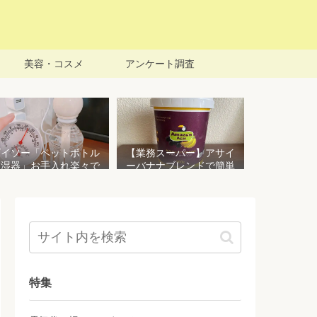
美容・コスメ
アンケート調査
ダイソー「ペットボトル
【業務スーパー】アサイ
加湿器」お手入れ楽々で
ーバナナブレンドで簡単
おすすめ！加湿効果を検
アサイーボウルを作る！
証してみた
栄養価豊富でお手頃価格
おすすめ商品
特集