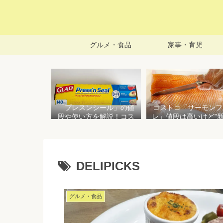
グルメ・食品
家事・育児
「プレスンシール」の値
コストコ「サーモンフ
段や使い方を解説！コス
レ」値段は高いけど”
トコ以外で売ってる店は
で濃い”！食べ方や冷
どこ？粘着面に危険性は
存方法を紹介
ない？
DELIPICKS
グルメ・食品