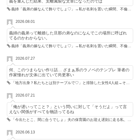
義を重んじた結果、支離滅裂な文章になったのでは
義姉「義弟の嫁なんて飾りでしょ♡」→私が名刺を置いた瞬間、不倫相手が青ざめた
2026.08.01
義姉の義弟って離婚した旦那の弟なのになんでこの場所に呼ばれ
てるのかわからない。
義姉「義弟の嫁なんて飾りでしょ♡」→私が名刺を置いた瞬間、不倫相手が青ざめた
2026.07.27
何、このつまらない作り話… ざまぁ系のラノベのテンプレ 筆者の
作家憧れが文体に出ていて尚更寒い
「地方出身？私たちとは別テーブルで♡」と排除した女性4人組→その後4人が青ざめたワケ
2026.07.21
「俺が遅いってこと？」という問いに対して「そうだよ」って言
えない関係がすべてを物語ってるね
「今出たとこ、間に合うでしょ」夫の保育園のお迎え遅刻に走る私、位置情報共有で逆転しました
2026.06.13