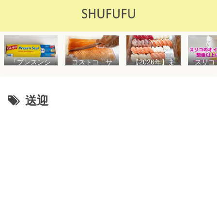
「プレスンシ
スリコ
コストコ「サ
【2026年】ま
ール」の値段
ルスプ
ーモンフィ
た値上げ！！
や使い方を解
が５０
レ」値段は高
コストコ「寿
説！コストコ
思えな
いけど”新鮮で
司ファミリー
以外で売って
能で
濃い”！食べ方
盛48貫」値段
送迎
る店はどこ？
め！霧
や冷凍保存方
が高いけど購
粘着面に危険
イル差
法を紹介
入するべき？
性はない？
WAY
便利