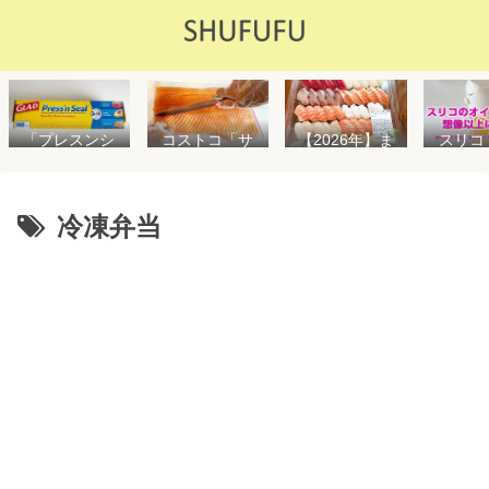
「プレスンシ
スリコ
コストコ「サ
【2026年】ま
ール」の値段
ルスプ
ーモンフィ
た値上げ！！
や使い方を解
が５０
レ」値段は高
コストコ「寿
説！コストコ
思えな
いけど”新鮮で
司ファミリー
以外で売って
能で
濃い”！食べ方
盛48貫」値段
冷凍弁当
る店はどこ？
め！霧
や冷凍保存方
が高いけど購
粘着面に危険
イル差
法を紹介
入するべき？
性はない？
WAY
便利