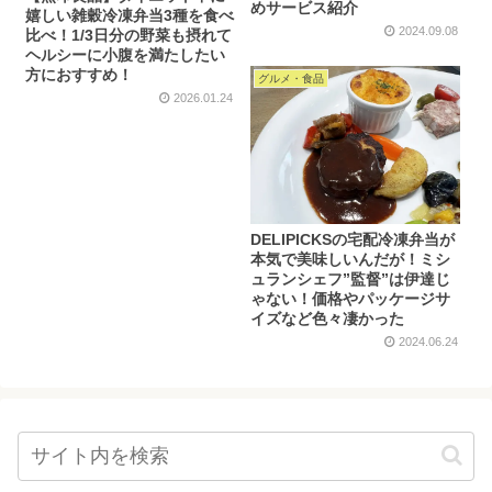
めサービス紹介
嬉しい雑穀冷凍弁当3種を食べ
2024.09.08
比べ！1/3日分の野菜も摂れて
ヘルシーに小腹を満たしたい
方におすすめ！
グルメ・食品
2026.01.24
DELIPICKSの宅配冷凍弁当が
本気で美味しいんだが！ミシ
ュランシェフ”監督”は伊達じ
ゃない！価格やパッケージサ
イズなど色々凄かった
2024.06.24