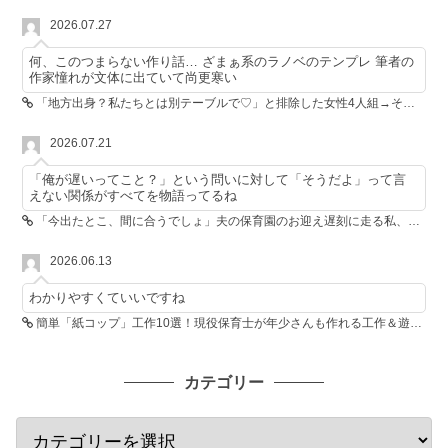
2026.07.27
何、このつまらない作り話… ざまぁ系のラノベのテンプレ 筆者の
作家憧れが文体に出ていて尚更寒い
「地方出身？私たちとは別テーブルで♡」と排除した女性4人組→その後4人が青ざめたワケ
2026.07.21
「俺が遅いってこと？」という問いに対して「そうだよ」って言
えない関係がすべてを物語ってるね
「今出たとこ、間に合うでしょ」夫の保育園のお迎え遅刻に走る私、位置情報共有で逆転しました
2026.06.13
わかりやすくていいですね
簡単「紙コップ」工作10選！現役保育士が年少さんも作れる工作＆遊び方を紹介
カテゴリー