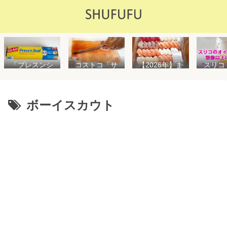
「プレスンシ
スリコ
コストコ「サ
【2026年】ま
ール」の値段
ルスプ
ーモンフィ
た値上げ！！
や使い方を解
が５０
レ」値段は高
コストコ「寿
説！コストコ
思えな
いけど”新鮮で
司ファミリー
以外で売って
能で
濃い”！食べ方
盛48貫」値段
ボーイスカウト
る店はどこ？
め！霧
や冷凍保存方
が高いけど購
粘着面に危険
イル差
法を紹介
入するべき？
性はない？
WAY
便利