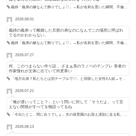
義姉「義弟の嫁なんて飾りでしょ♡」→私が名刺を置いた瞬間、不倫相手が青ざめた
2026.08.01
義姉の義弟って離婚した旦那の弟なのになんでこの場所に呼ばれ
てるのかわからない。
義姉「義弟の嫁なんて飾りでしょ♡」→私が名刺を置いた瞬間、不倫相手が青ざめた
2026.07.27
何、このつまらない作り話… ざまぁ系のラノベのテンプレ 筆者の
作家憧れが文体に出ていて尚更寒い
「地方出身？私たちとは別テーブルで♡」と排除した女性4人組→その後4人が青ざめたワケ
2026.07.21
「俺が遅いってこと？」という問いに対して「そうだよ」って言
えない関係がすべてを物語ってるね
「今出たとこ、間に合うでしょ」夫の保育園のお迎え遅刻に走る私、位置情報共有で逆転しました
2026.06.13