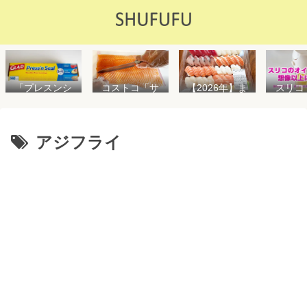
「プレスンシ
スリコ
コストコ「サ
【2026年】ま
ール」の値段
ルスプ
ーモンフィ
た値上げ！！
や使い方を解
が５０
レ」値段は高
コストコ「寿
説！コストコ
思えな
いけど”新鮮で
司ファミリー
以外で売って
能で
濃い”！食べ方
盛48貫」値段
アジフライ
る店はどこ？
め！霧
や冷凍保存方
が高いけど購
粘着面に危険
イル差
法を紹介
入するべき？
性はない？
WAY
便利