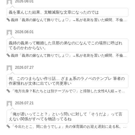
2026.08.01
義を重んじた結果、支離滅裂な文章になったのでは
義姉「義弟の嫁なんて飾りでしょ♡」→私が名刺を置いた瞬間、不倫相手が青ざめた
2026.08.01
義姉の義弟って離婚した旦那の弟なのになんでこの場所に呼ばれ
てるのかわからない。
義姉「義弟の嫁なんて飾りでしょ♡」→私が名刺を置いた瞬間、不倫相手が青ざめた
2026.07.27
何、このつまらない作り話… ざまぁ系のラノベのテンプレ 筆者の
作家憧れが文体に出ていて尚更寒い
「地方出身？私たちとは別テーブルで♡」と排除した女性4人組→その後4人が青ざめたワケ
2026.07.21
「俺が遅いってこと？」という問いに対して「そうだよ」って言
えない関係がすべてを物語ってるね
「今出たとこ、間に合うでしょ」夫の保育園のお迎え遅刻に走る私、位置情報共有で逆転しました