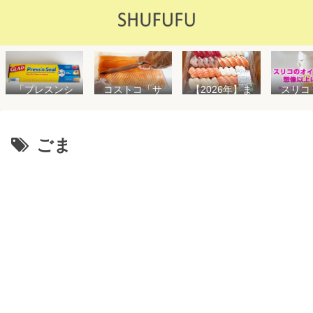
「プレスンシ
スリコ
コストコ「サ
【2026年】ま
ール」の値段
ルスプ
ーモンフィ
た値上げ！！
や使い方を解
が５０
レ」値段は高
コストコ「寿
説！コストコ
思えな
いけど”新鮮で
司ファミリー
以外で売って
能で
濃い”！食べ方
盛48貫」値段
ごま
る店はどこ？
め！霧
や冷凍保存方
が高いけど購
粘着面に危険
イル差
法を紹介
入するべき？
性はない？
WAY
便利