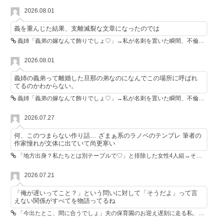
2026.08.01
義を重んじた結果、支離滅裂な文章になったのでは
義姉「義弟の嫁なんて飾りでしょ♡」→私が名刺を置いた瞬間、不倫相手が青ざめた
2026.08.01
義姉の義弟って離婚した旦那の弟なのになんでこの場所に呼ばれ
てるのかわからない。
義姉「義弟の嫁なんて飾りでしょ♡」→私が名刺を置いた瞬間、不倫相手が青ざめた
2026.07.27
何、このつまらない作り話… ざまぁ系のラノベのテンプレ 筆者の
作家憧れが文体に出ていて尚更寒い
「地方出身？私たちとは別テーブルで♡」と排除した女性4人組→その後4人が青ざめたワケ
2026.07.21
「俺が遅いってこと？」という問いに対して「そうだよ」って言
えない関係がすべてを物語ってるね
「今出たとこ、間に合うでしょ」夫の保育園のお迎え遅刻に走る私、位置情報共有で逆転しました