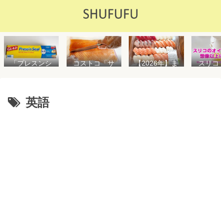
「プレスンシ
スリコ
コストコ「サ
【2026年】ま
ール」の値段
ルスプ
ーモンフィ
た値上げ！！
や使い方を解
が５０
レ」値段は高
コストコ「寿
説！コストコ
思えな
いけど”新鮮で
司ファミリー
以外で売って
能で
濃い”！食べ方
盛48貫」値段
英語
る店はどこ？
め！霧
や冷凍保存方
が高いけど購
粘着面に危険
イル差
法を紹介
入するべき？
性はない？
WAY
便利