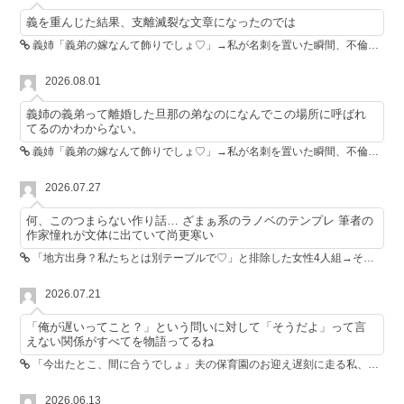
義を重んじた結果、支離滅裂な文章になったのでは
義姉「義弟の嫁なんて飾りでしょ♡」→私が名刺を置いた瞬間、不倫相手が青ざめた
2026.08.01
義姉の義弟って離婚した旦那の弟なのになんでこの場所に呼ばれ
てるのかわからない。
義姉「義弟の嫁なんて飾りでしょ♡」→私が名刺を置いた瞬間、不倫相手が青ざめた
2026.07.27
何、このつまらない作り話… ざまぁ系のラノベのテンプレ 筆者の
作家憧れが文体に出ていて尚更寒い
「地方出身？私たちとは別テーブルで♡」と排除した女性4人組→その後4人が青ざめたワケ
2026.07.21
「俺が遅いってこと？」という問いに対して「そうだよ」って言
えない関係がすべてを物語ってるね
「今出たとこ、間に合うでしょ」夫の保育園のお迎え遅刻に走る私、位置情報共有で逆転しました
2026.06.13