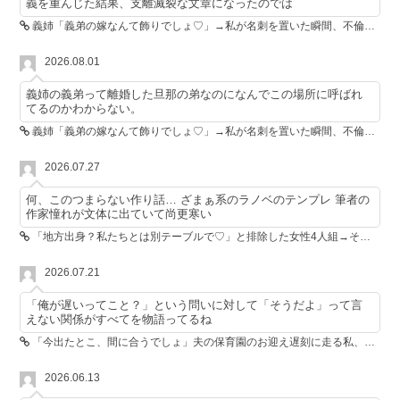
義を重んじた結果、支離滅裂な文章になったのでは
義姉「義弟の嫁なんて飾りでしょ♡」→私が名刺を置いた瞬間、不倫相手が青ざめた
2026.08.01
義姉の義弟って離婚した旦那の弟なのになんでこの場所に呼ばれ
てるのかわからない。
義姉「義弟の嫁なんて飾りでしょ♡」→私が名刺を置いた瞬間、不倫相手が青ざめた
2026.07.27
何、このつまらない作り話… ざまぁ系のラノベのテンプレ 筆者の
作家憧れが文体に出ていて尚更寒い
「地方出身？私たちとは別テーブルで♡」と排除した女性4人組→その後4人が青ざめたワケ
2026.07.21
「俺が遅いってこと？」という問いに対して「そうだよ」って言
えない関係がすべてを物語ってるね
「今出たとこ、間に合うでしょ」夫の保育園のお迎え遅刻に走る私、位置情報共有で逆転しました
2026.06.13