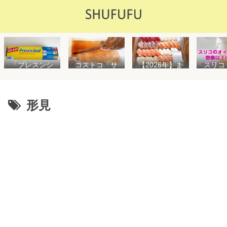
「プレスンシ
スリコ
コストコ「サ
【2026年】ま
ール」の値段
ルスプ
ーモンフィ
た値上げ！！
や使い方を解
が５０
レ」値段は高
コストコ「寿
説！コストコ
思えな
いけど”新鮮で
司ファミリー
以外で売って
能で
濃い”！食べ方
盛48貫」値段
形見
る店はどこ？
め！霧
や冷凍保存方
が高いけど購
粘着面に危険
イル差
法を紹介
入するべき？
性はない？
WAY
便利