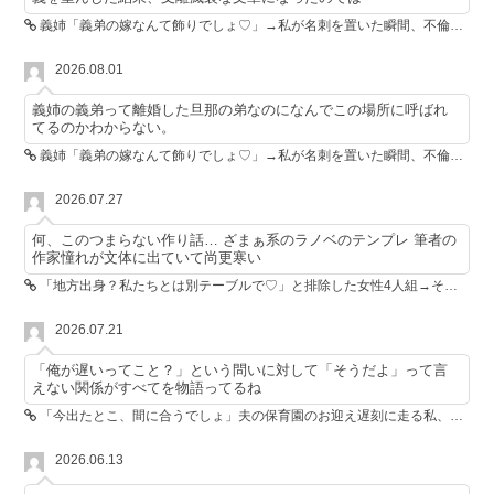
義姉「義弟の嫁なんて飾りでしょ♡」→私が名刺を置いた瞬間、不倫相手が青ざめた
2026.08.01
義姉の義弟って離婚した旦那の弟なのになんでこの場所に呼ばれ
てるのかわからない。
義姉「義弟の嫁なんて飾りでしょ♡」→私が名刺を置いた瞬間、不倫相手が青ざめた
2026.07.27
何、このつまらない作り話… ざまぁ系のラノベのテンプレ 筆者の
作家憧れが文体に出ていて尚更寒い
「地方出身？私たちとは別テーブルで♡」と排除した女性4人組→その後4人が青ざめたワケ
2026.07.21
「俺が遅いってこと？」という問いに対して「そうだよ」って言
えない関係がすべてを物語ってるね
「今出たとこ、間に合うでしょ」夫の保育園のお迎え遅刻に走る私、位置情報共有で逆転しました
2026.06.13