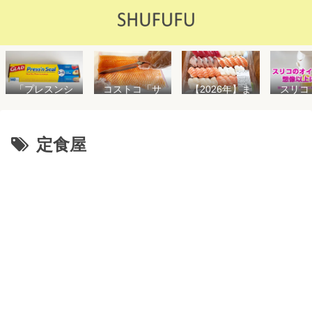
「プレスンシ
スリコ
コストコ「サ
【2026年】ま
ール」の値段
ルスプ
ーモンフィ
た値上げ！！
や使い方を解
が５０
レ」値段は高
コストコ「寿
説！コストコ
思えな
いけど”新鮮で
司ファミリー
以外で売って
能で
濃い”！食べ方
盛48貫」値段
定食屋
る店はどこ？
め！霧
や冷凍保存方
が高いけど購
粘着面に危険
イル差
法を紹介
入するべき？
性はない？
WAY
便利