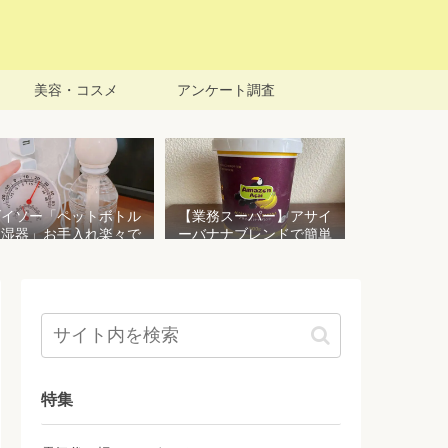
美容・コスメ
アンケート調査
ダイソー「ペットボトル
【業務スーパー】アサイ
加湿器」お手入れ楽々で
ーバナナブレンドで簡単
おすすめ！加湿効果を検
アサイーボウルを作る！
証してみた
栄養価豊富でお手頃価格
おすすめ商品
特集