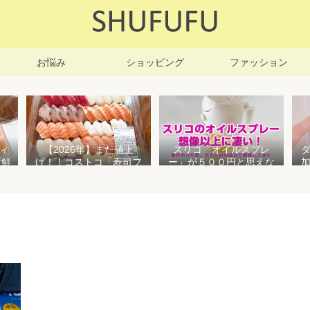
お悩み
ショッピング
ファッション
ィ
【2026年】また値上
スリコ「オイルスプレ
新鮮
げ！！コストコ「寿司フ
ー」が５００円と思えな
凍保
ァミリー盛48貫」値段が
い高性能でおすすめ！霧
高いけど購入するべき？
状とオイル差しの２WAY
で使えて便利すぎる