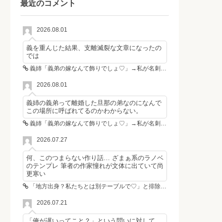
最近のコメント
2026.08.01
義を重んじた結果、支離滅裂な文章になったの
では
義姉「義弟の嫁なんて飾りでしょ♡」→私が名刺を置いた瞬間、不倫相手が青ざめた
2026.08.01
義姉の義弟って離婚した旦那の弟なのになんで
この場所に呼ばれてるのかわからない。
義姉「義弟の嫁なんて飾りでしょ♡」→私が名刺を置いた瞬間、不倫相手が青ざめた
2026.07.27
何、このつまらない作り話… ざまぁ系のラノベ
のテンプレ 筆者の作家憧れが文体に出ていて尚
更寒い
「地方出身？私たちとは別テーブルで♡」と排除した女性4人組→その後4人が青ざめたワケ
2026.07.21
「俺が遅いってこと？」という問いに対して