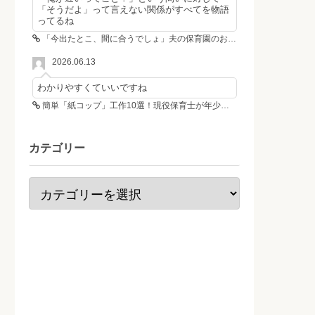
「そうだよ」って言えない関係がすべてを物語
ってるね
「今出たとこ、間に合うでしょ」夫の保育園のお迎え遅刻に走る私、位置情報共有で逆転しました
2026.06.13
わかりやすくていいですね
簡単「紙コップ」工作10選！現役保育士が年少さんも作れる工作＆遊び方を紹介
カテゴリー