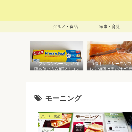
グルメ・食品
家事・育児
「プレスンシール」の値
コストコ「サーモンフ
段や使い方を解説！コス
レ」値段は高いけど”
トコ以外で売ってる店は
で濃い”！食べ方や冷
どこ？粘着面に危険性は
存方法を紹介
ない？
モーニング
グルメ・食品