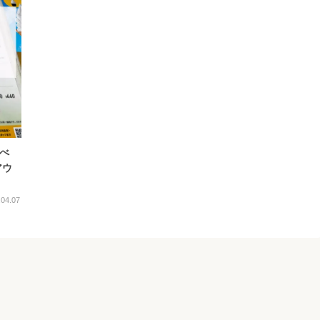
くべ
アウ
.04.07