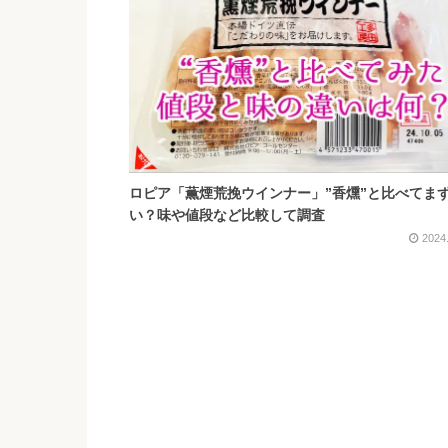
ロピア「薫煙荒挽ウインナー」”香燻”と比べてま
い？味や値段など比較して調査
2024