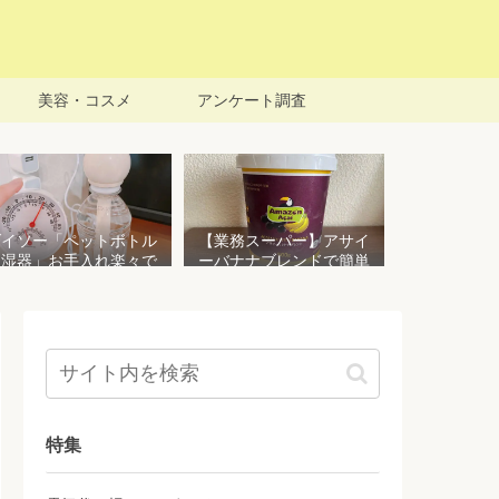
美容・コスメ
アンケート調査
ダイソー「ペットボトル
【業務スーパー】アサイ
加湿器」お手入れ楽々で
ーバナナブレンドで簡単
おすすめ！加湿効果を検
アサイーボウルを作る！
証してみた
栄養価豊富でお手頃価格
おすすめ商品
特集