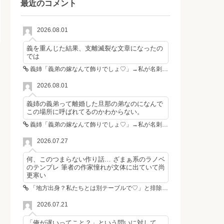
最近のコメント
2026.08.01
義を重んじた結果、支離滅裂な文章になったの
では
義姉「義弟の嫁なんて飾りでしょ♡」→私が名刺を置いた瞬間、不倫相手が青ざめた
2026.08.01
義姉の義弟って離婚した旦那の弟なのになんで
この場所に呼ばれてるのかわからない。
義姉「義弟の嫁なんて飾りでしょ♡」→私が名刺を置いた瞬間、不倫相手が青ざめた
2026.07.27
何、このつまらない作り話… ざまぁ系のラノベ
のテンプレ 筆者の作家憧れが文体に出ていて尚
更寒い
「地方出身？私たちとは別テーブルで♡」と排除した女性4人組→その後4人が青ざめたワケ
2026.07.21
「俺が遅いってこと？」という問いに対して