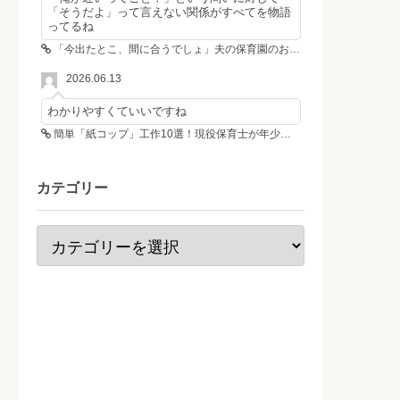
「そうだよ」って言えない関係がすべてを物語
ってるね
「今出たとこ、間に合うでしょ」夫の保育園のお迎え遅刻に走る私、位置情報共有で逆転しました
2026.06.13
わかりやすくていいですね
簡単「紙コップ」工作10選！現役保育士が年少さんも作れる工作＆遊び方を紹介
カテゴリー