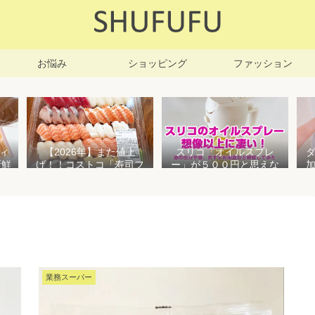
お悩み
ショッピング
ファッション
ィ
【2026年】また値上
スリコ「オイルスプレ
新鮮
げ！！コストコ「寿司フ
ー」が５００円と思えな
凍保
ァミリー盛48貫」値段が
い高性能でおすすめ！霧
高いけど購入するべき？
状とオイル差しの２WAY
で使えて便利すぎる
業務スーパー