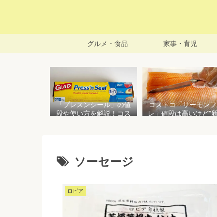
グルメ・食品
家事・育児
「プレスンシール」の値
コストコ「サーモンフ
段や使い方を解説！コス
レ」値段は高いけど”
トコ以外で売ってる店は
で濃い”！食べ方や冷
どこ？粘着面に危険性は
存方法を紹介
ない？
ソーセージ
ロピア