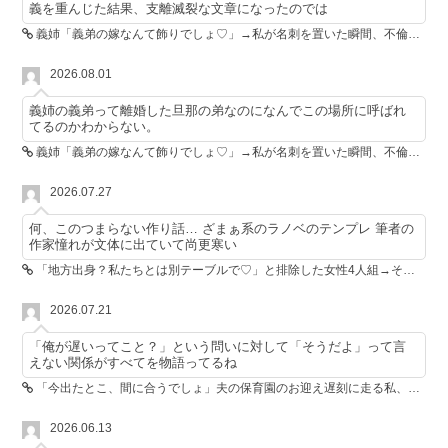
義を重んじた結果、支離滅裂な文章になったのでは
義姉「義弟の嫁なんて飾りでしょ♡」→私が名刺を置いた瞬間、不倫相手が青ざめた
2026.08.01
義姉の義弟って離婚した旦那の弟なのになんでこの場所に呼ばれ
てるのかわからない。
義姉「義弟の嫁なんて飾りでしょ♡」→私が名刺を置いた瞬間、不倫相手が青ざめた
2026.07.27
何、このつまらない作り話… ざまぁ系のラノベのテンプレ 筆者の
作家憧れが文体に出ていて尚更寒い
「地方出身？私たちとは別テーブルで♡」と排除した女性4人組→その後4人が青ざめたワケ
2026.07.21
「俺が遅いってこと？」という問いに対して「そうだよ」って言
えない関係がすべてを物語ってるね
「今出たとこ、間に合うでしょ」夫の保育園のお迎え遅刻に走る私、位置情報共有で逆転しました
2026.06.13