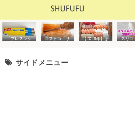
「プレスンシ
スリコ
コストコ「サ
【2026年】ま
ール」の値段
ルスプ
ーモンフィ
た値上げ！！
や使い方を解
が５０
レ」値段は高
コストコ「寿
説！コストコ
思えな
いけど”新鮮で
司ファミリー
以外で売って
能で
濃い”！食べ方
盛48貫」値段
サイドメニュー
る店はどこ？
め！霧
や冷凍保存方
が高いけど購
粘着面に危険
イル差
法を紹介
入するべき？
性はない？
WAY
便利