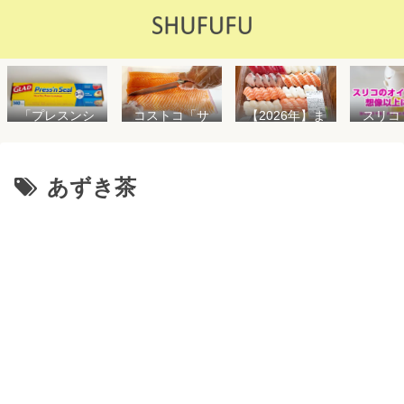
「プレスンシ
スリコ
コストコ「サ
【2026年】ま
ール」の値段
ルスプ
ーモンフィ
た値上げ！！
や使い方を解
が５０
レ」値段は高
コストコ「寿
説！コストコ
思えな
いけど”新鮮で
司ファミリー
以外で売って
能で
濃い”！食べ方
盛48貫」値段
あずき茶
る店はどこ？
め！霧
や冷凍保存方
が高いけど購
粘着面に危険
イル差
法を紹介
入するべき？
性はない？
WAY
便利