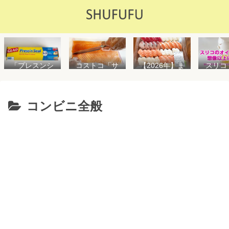
「プレスンシ
スリコ
コストコ「サ
【2026年】ま
ール」の値段
ルスプ
ーモンフィ
た値上げ！！
や使い方を解
が５０
レ」値段は高
コストコ「寿
説！コストコ
思えな
いけど”新鮮で
司ファミリー
以外で売って
能で
濃い”！食べ方
盛48貫」値段
コンビニ全般
る店はどこ？
め！霧
や冷凍保存方
が高いけど購
粘着面に危険
イル差
法を紹介
入するべき？
性はない？
WAY
便利