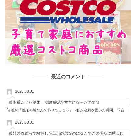
最近のコメント
2026.08.01
義を重んじた結果、支離滅裂な文章になったのでは
義姉「義弟の嫁なんて飾りでしょ♡」→私が名刺を置いた瞬間、不倫相手が青ざめた
2026.08.01
義姉の義弟って離婚した旦那の弟なのになんでこの場所に呼ばれ