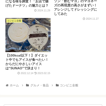
ソン「飲むマヨ」のマヨネー
になる味を調査！「お店で揚
ズの再現度の高さがまずい！
げたドーナツ」の魅力とは？
アレンジしてドレッシングに
2024.11.29
してみた
2024.11.27
コンビニ全般
【100kcal以下！】ダイエッ
ト中でもアイスが食べたい！
からだにやさしいアイス
は“SUNAO”で決まり！
2022.12.14
2023.02.15
ホーム
グルメ・食品
コンビニ全般