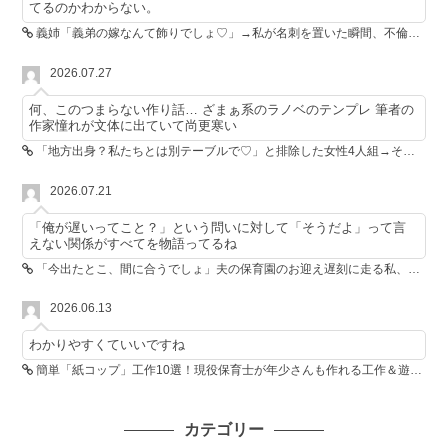
てるのかわからない。
義姉「義弟の嫁なんて飾りでしょ♡」→私が名刺を置いた瞬間、不倫相手が青ざめた
2026.07.27
何、このつまらない作り話… ざまぁ系のラノベのテンプレ 筆者の
作家憧れが文体に出ていて尚更寒い
「地方出身？私たちとは別テーブルで♡」と排除した女性4人組→その後4人が青ざめたワケ
2026.07.21
「俺が遅いってこと？」という問いに対して「そうだよ」って言
えない関係がすべてを物語ってるね
「今出たとこ、間に合うでしょ」夫の保育園のお迎え遅刻に走る私、位置情報共有で逆転しました
2026.06.13
わかりやすくていいですね
簡単「紙コップ」工作10選！現役保育士が年少さんも作れる工作＆遊び方を紹介
カテゴリー