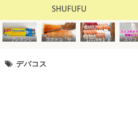
「プレスンシ
スリコ
コストコ「サ
【2026年】ま
ール」の値段
ルスプ
ーモンフィ
た値上げ！！
や使い方を解
が５０
レ」値段は高
コストコ「寿
説！コストコ
思えな
いけど”新鮮で
司ファミリー
以外で売って
能で
濃い”！食べ方
盛48貫」値段
デパコス
る店はどこ？
め！霧
や冷凍保存方
が高いけど購
粘着面に危険
イル差
法を紹介
入するべき？
性はない？
WAY
便利