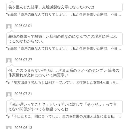
義を重んじた結果、支離滅裂な文章になったのでは
義姉「義弟の嫁なんて飾りでしょ♡」→私が名刺を置いた瞬間、不倫相手が青ざめた
2026.08.01
義姉の義弟って離婚した旦那の弟なのになんでこの場所に呼ばれ
てるのかわからない。
義姉「義弟の嫁なんて飾りでしょ♡」→私が名刺を置いた瞬間、不倫相手が青ざめた
2026.07.27
何、このつまらない作り話… ざまぁ系のラノベのテンプレ 筆者の
作家憧れが文体に出ていて尚更寒い
「地方出身？私たちとは別テーブルで♡」と排除した女性4人組→その後4人が青ざめたワケ
2026.07.21
「俺が遅いってこと？」という問いに対して「そうだよ」って言
えない関係がすべてを物語ってるね
「今出たとこ、間に合うでしょ」夫の保育園のお迎え遅刻に走る私、位置情報共有で逆転しました
2026.06.13